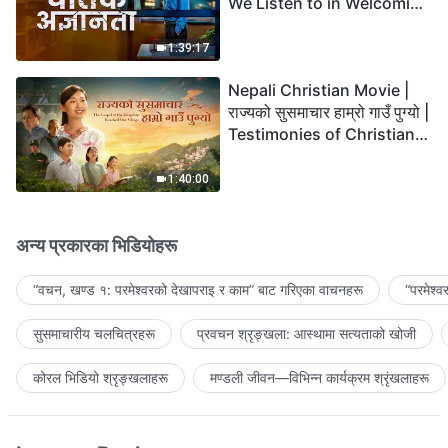
We Listen to in Welcoming
the Lord's Return?
1:39:17
Nepali Christian Movie |
राज्यको सुसमाचार हाम्रो गाउँ पुग्यो |
Testimonies of Christians
Welcoming the Lord's
Return
1:40:00
अन्य प्रकारका भिडियोहरू
“वचन, खण्ड १: परमेश्‍वरको देखापराइ र काम” बाट गरिएका वाचनहरू
“परमेश्
सुसमाचारीय चलचित्रहरू
प्रवचन श्रृङ्खला: आस्थामा सत्यताको खोजी
कोरल भिडियो श्रृङ्खलाहरू
मण्डली जीवन—विभिन्‍न कार्यक्रम श्रृंखलाहरू