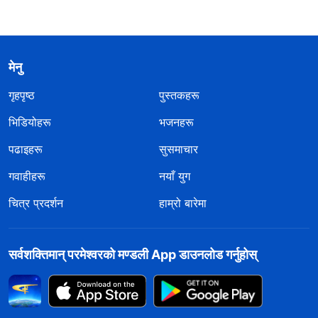
मेनु
गृहपृष्ठ
पुस्तकहरू
भिडियोहरू
भजनहरू
पढाइहरू
सुसमाचार
गवाहीहरू
नयाँ युग
चित्र प्रदर्शन
हाम्रो बारेमा
सर्वशक्तिमान्‌ परमेश्‍वरको मण्डली App डाउनलोड गर्नुहोस्