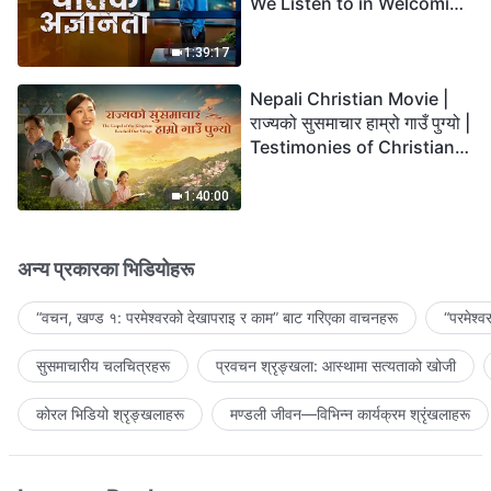
We Listen to in Welcoming
the Lord's Return?
1:39:17
Nepali Christian Movie |
राज्यको सुसमाचार हाम्रो गाउँ पुग्यो |
Testimonies of Christians
Welcoming the Lord's
Return
1:40:00
अन्य प्रकारका भिडियोहरू
“वचन, खण्ड १: परमेश्‍वरको देखापराइ र काम” बाट गरिएका वाचनहरू
“परमेश्
सुसमाचारीय चलचित्रहरू
प्रवचन श्रृङ्खला: आस्थामा सत्यताको खोजी
कोरल भिडियो श्रृङ्खलाहरू
मण्डली जीवन—विभिन्‍न कार्यक्रम श्रृंखलाहरू