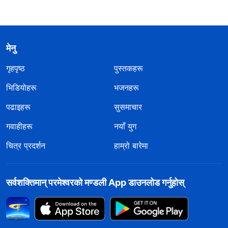
मेनु
गृहपृष्ठ
पुस्तकहरू
भिडियोहरू
भजनहरू
पढाइहरू
सुसमाचार
गवाहीहरू
नयाँ युग
चित्र प्रदर्शन
हाम्रो बारेमा
सर्वशक्तिमान्‌ परमेश्‍वरको मण्डली App डाउनलोड गर्नुहोस्