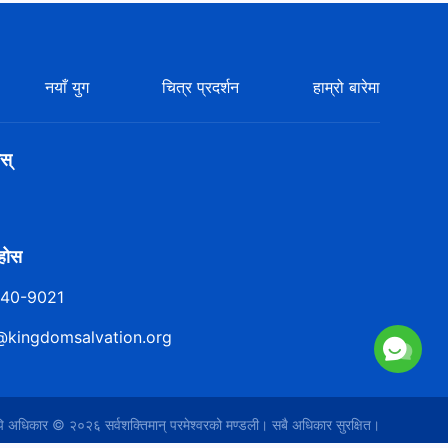
नयाँ युग
चित्र प्रदर्शन
हाम्रो बारेमा
स्
ुहोस
140-9021
@kingdomsalvation.org
िपि अधिकार © २०२६
सर्वशक्तिमान्‌ परमेश्‍वरको मण्डली
। सबै अधिकार सुरक्षित।