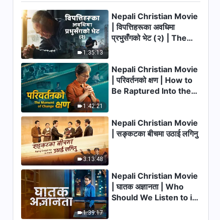
प्रशंसा गर्नुभयो (Nepali Subtitles)
Nepali Christian Movie
6:59
| विपत्तिहरूका अवधिमा
प्रभुसँगको भेट (२) | The
Calamities of the Last
1:35:13
Days Arrive. How Can
Nepali Christian Movie
We Enter the Kingdom
| परिवर्तनको क्षण | How to
of God?
Be Raptured Into the
Kingdom of Heaven
1:42:21
Nepali Christian Movie
| सङ्कटका बीचमा उठाई लगिनु
3:13:48
Nepali Christian Movie
| घातक अज्ञानता | Who
Should We Listen to in
Welcoming the Lord's
1:39:17
Return?