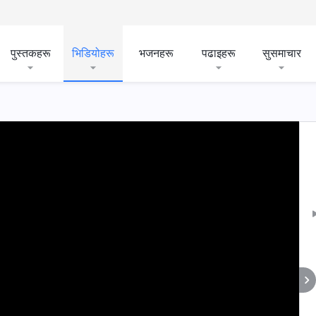
पुस्तकहरू
भिडियोहरू
भजनहरू
पढाइहरू
सुसमाचार