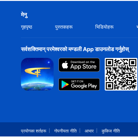
मेनु
गृहपृष्ठ
पुस्तकहरू
भिडियोहरू
सर्वशक्तिमान्‌ परमेश्‍वरको मण्डली App डाउनलोड गर्नुहोस्
प्रयोगका शर्तहरू
गोपनीयता नीति
आभार
कुकिज नीति