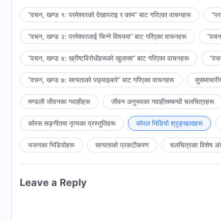
“वचन, खण्ड १: परमेश्‍वरको देखापराइ र काम” बाट गरिएका वाचनहरू
“पर
“वचन, खण्ड २: परमेश्‍वरलाई चिन्‍ने विषयमा” बाट गरिएका वाचनहरू
“वचन,
“वचन, खण्ड ४: ख्रीष्टविरोधीहरूको खुलासा” बाट गरिएका वाचनहरू
“वचन
“वचन, खण्ड ७: सत्यताको पछ्याइबारे” बाट गरिएका वाचनहरू
सुसमाचारी
मण्डली जीवनका गवाहीहरू
जीवन अनुभवका गवाहीसम्‍बन्धी चलचित्रहरू
कोरस सङ्गीतमा नृत्यका प्रस्तुतिहरू
कोरल भिडियो श्रृङ्खलाहरू
भजनका भिडियोहरू
सत्यताको प्रकटीकरण
चलचित्रका विशेष अं
Leave a Reply