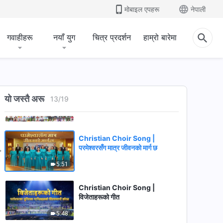
भन्ने चाहनुहुन्छ
मोबाइल एपहरू
नेपाली
10:19
गवाहीहरू
नयाँ युग
चित्र प्रदर्शन
हाम्रो बारेमा
Christian Choir Song | हामी
परमेश्‍वरप्रतिको प्रेमका गीतहरू गाउन
रोक्न सक्दैनौँ
5:49
Christian Choir Song | राज्यमा
यो जस्तै अरू
मानिस प्रवेश गर्ने ढोका आखिरी दिनहरूको
13
/
19
ख्रीष्ट हुनुहुन्छ
5:19
Christian Choir Song |
परमेश्‍वरसँग मात्र जीवनको मार्ग छ
5:51
Christian Choir Song |
विजेताहरूको गीत
5:48