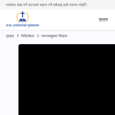
परमेश्वर देखा पर्ने घटनाको चाहना गर्ने सबैलाई हामी स्वागत गर्दछौँ।
गृहपृष्ठ
गृहपृष्ठ
भिडियोहरू
गायनसमूहका गीतहरू