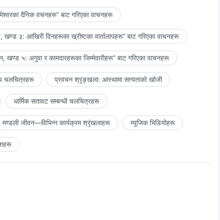
मेश्‍वरका दैनिक वचनहरू” बाट गरिएका वाचनहरू
 खण्ड ३: आखिरी दिनहरूका ख्रीष्टका वार्तालापहरू” बाट गरिएका वाचनहरू
, खण्ड ५: अगुवा र कामदारहरूका जिम्‍मेवारीहरू” बाट गरिएका वाचनहरू
य चलचित्रहरू
प्रवचन श्रृङ्खला: आस्थामा सत्यताको खोजी
धार्मिक सतावट सम्‍बन्धी चलचित्रहरू
मण्डली जीवन—विभिन्‍न कार्यक्रम श्रृंखलाहरू
म्यूजिक भिडियोहरू
शहरू