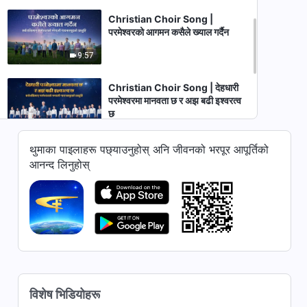
Christian Choir Song |
परमेश्‍वरको आगमन कसैले ख्याल गर्दैन
9:57
Christian Choir Song | देहधारी
परमेश्‍वरमा मानवता छ र अझ बढी इश्‍वरत्व
छ
9:32
थुमाका पाइलाहरू पछ्याउनुहोस् अनि जीवनको भरपूर आपूर्तिको
Christian Choir Song | परमेश्‍वर
आनन्द लिनुहोस्
महिमा साथ संसारको पूर्वमा देखा पर्नु भएको
छ (Nepali Subtitles)
8:09
Christian Choir Song |
परमेश्‍वरको न्याय पूर्णतः प्रकट गरिन्छ
(Nepali Subtitles)
5:19
Christian Choir Song |
विशेष भिडियोहरू
परमेश्‍वरले निनवेको राजाको पश्चातापको