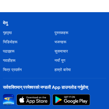
मेनु
गृहपृष्ठ
पुस्तकहरू
भिडियोहरू
भजनहरू
पढाइहरू
सुसमाचार
गवाहीहरू
नयाँ युग
चित्र प्रदर्शन
हाम्रो बारेमा
सर्वशक्तिमान्‌ परमेश्‍वरको मण्डली App डाउनलोड गर्नुहोस्