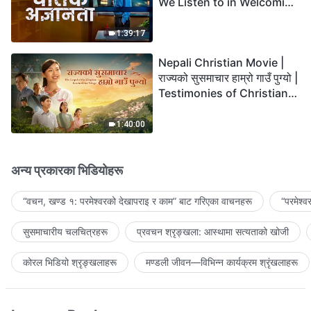
We Listen to in Welcoming
the Lord's Return?
1:39:17
Nepali Christian Movie |
राज्यको सुसमाचार हाम्रो गाउँ पुग्यो |
Testimonies of Christians
Welcoming the Lord's
Return
1:40:00
अन्य प्रकारका भिडियोहरू
“वचन, खण्ड १: परमेश्‍वरको देखापराइ र काम” बाट गरिएका वाचनहरू
“परमेश्
सुसमाचारीय चलचित्रहरू
प्रवचन श्रृङ्खला: आस्थामा सत्यताको खोजी
कोरल भिडियो श्रृङ्खलाहरू
मण्डली जीवन—विभिन्‍न कार्यक्रम श्रृंखलाहरू