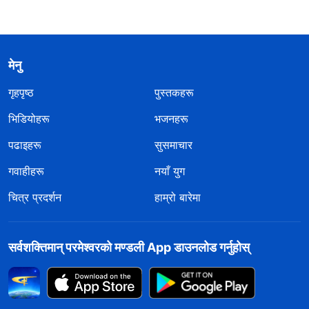
मेनु
गृहपृष्ठ
पुस्तकहरू
भिडियोहरू
भजनहरू
पढाइहरू
सुसमाचार
गवाहीहरू
नयाँ युग
चित्र प्रदर्शन
हाम्रो बारेमा
सर्वशक्तिमान्‌ परमेश्‍वरको मण्डली App डाउनलोड गर्नुहोस्