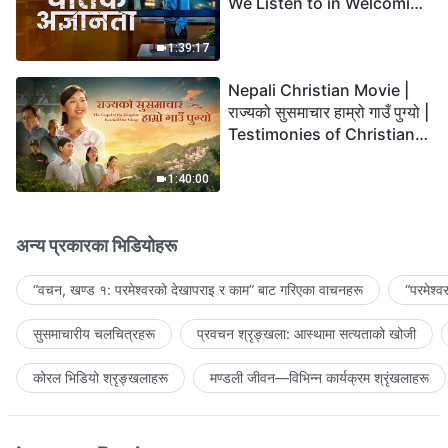
We Listen to in Welcoming
the Lord's Return?
1:39:17
Nepali Christian Movie |
राज्यको सुसमाचार हाम्रो गाउँ पुग्यो |
Testimonies of Christians
Welcoming the Lord's
Return
1:40:00
अन्य प्रकारका भिडियोहरू
“वचन, खण्ड १: परमेश्‍वरको देखापराइ र काम” बाट गरिएका वाचनहरू
“परमेश्
सुसमाचारीय चलचित्रहरू
प्रवचन श्रृङ्खला: आस्थामा सत्यताको खोजी
कोरल भिडियो श्रृङ्खलाहरू
मण्डली जीवन—विभिन्‍न कार्यक्रम श्रृंखलाहरू