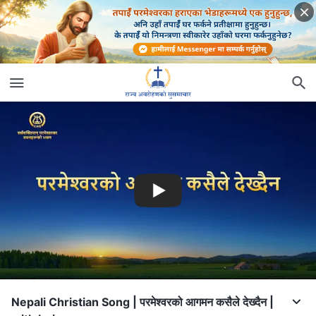
Nepali Christian Song | परमेश्‍वरको आगमन कसैले देख्दैन |