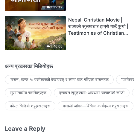
the Lord's Return?
1:39:17
Nepali Christian Movie |
राज्यको सुसमाचार हाम्रो गाउँ पुग्यो |
Testimonies of Christians
Welcoming the Lord's
Return
1:40:00
अन्य प्रकारका भिडियोहरू
“वचन, खण्ड १: परमेश्‍वरको देखापराइ र काम” बाट गरिएका वाचनहरू
“परमेश्
सुसमाचारीय चलचित्रहरू
प्रवचन श्रृङ्खला: आस्थामा सत्यताको खोजी
कोरल भिडियो श्रृङ्खलाहरू
मण्डली जीवन—विभिन्‍न कार्यक्रम श्रृंखलाहरू
Leave a Reply