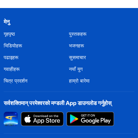
मेनु
गृहपृष्ठ
पुस्तकहरू
भिडियोहरू
भजनहरू
पढाइहरू
सुसमाचार
गवाहीहरू
नयाँ युग
चित्र प्रदर्शन
हाम्रो बारेमा
सर्वशक्तिमान्‌ परमेश्‍वरको मण्डली App डाउनलोड गर्नुहोस्