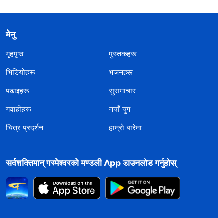
मेनु
गृहपृष्ठ
पुस्तकहरू
भिडियोहरू
भजनहरू
पढाइहरू
सुसमाचार
गवाहीहरू
नयाँ युग
चित्र प्रदर्शन
हाम्रो बारेमा
सर्वशक्तिमान्‌ परमेश्‍वरको मण्डली App डाउनलोड गर्नुहोस्