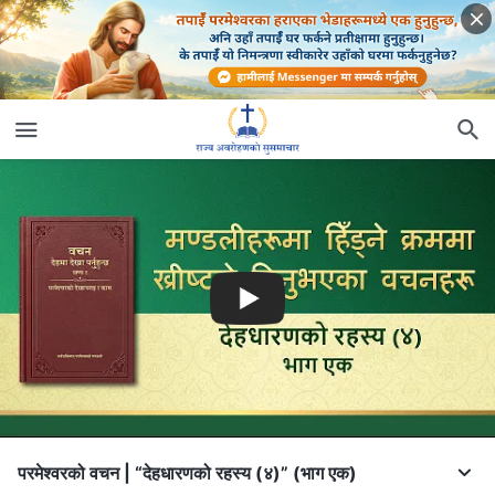
परमेश्‍वरको वचन | “देहधारणको रहस्य (४)” (भाग एक)