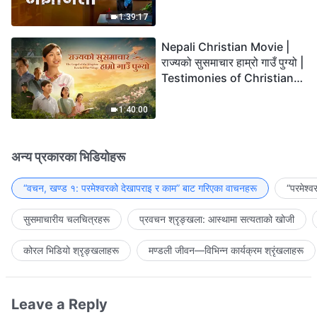
the Lord's Return?
1:39:17
Nepali Christian Movie |
राज्यको सुसमाचार हाम्रो गाउँ पुग्यो |
Testimonies of Christians
Welcoming the Lord's
Return
1:40:00
अन्य प्रकारका भिडियोहरू
“वचन, खण्ड १: परमेश्‍वरको देखापराइ र काम” बाट गरिएका वाचनहरू
“परमेश्
सुसमाचारीय चलचित्रहरू
प्रवचन श्रृङ्खला: आस्थामा सत्यताको खोजी
कोरल भिडियो श्रृङ्खलाहरू
मण्डली जीवन—विभिन्‍न कार्यक्रम श्रृंखलाहरू
Leave a Reply