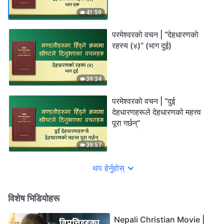
41:59
परमेश्‍वरको वचन | “देहधारणको
रहस्य (४)” (भाग दुई)
39:34
परमेश्‍वरको वचन | “दुई
देहधारणहरूले देहधारणको महत्त्व
पूरा गर्छन्”
39:57
थप हेर्नुहोस्
विशेष भिडियोहरू
Nepali Christian Movie |