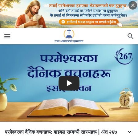
परमेश्‍वरका दैनिक वचनहरू: बाइबल सम्‍बन्धी रहस्यहरू | अंश २६७