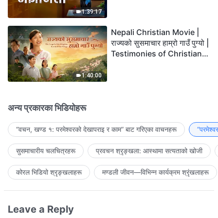
the Lord's Return?
1:39:17
Nepali Christian Movie |
राज्यको सुसमाचार हाम्रो गाउँ पुग्यो |
Testimonies of Christians
Welcoming the Lord's
Return
1:40:00
अन्य प्रकारका भिडियोहरू
“वचन, खण्ड १: परमेश्‍वरको देखापराइ र काम” बाट गरिएका वाचनहरू
“परमेश्
सुसमाचारीय चलचित्रहरू
प्रवचन श्रृङ्खला: आस्थामा सत्यताको खोजी
कोरल भिडियो श्रृङ्खलाहरू
मण्डली जीवन—विभिन्‍न कार्यक्रम श्रृंखलाहरू
Leave a Reply