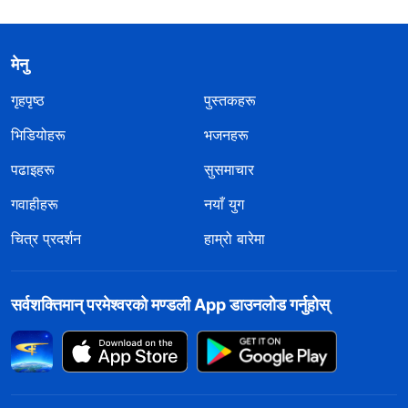
मेनु
गृहपृष्ठ
पुस्तकहरू
भिडियोहरू
भजनहरू
पढाइहरू
सुसमाचार
गवाहीहरू
नयाँ युग
चित्र प्रदर्शन
हाम्रो बारेमा
सर्वशक्तिमान्‌ परमेश्‍वरको मण्डली App डाउनलोड गर्नुहोस्