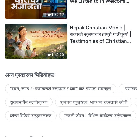
We Listen to in Welcoming
the Lord's Return?
1:39:17
Nepali Christian Movie |
राज्यको सुसमाचार हाम्रो गाउँ पुग्यो |
Testimonies of Christians
Welcoming the Lord's
Return
1:40:00
अन्य प्रकारका भिडियोहरू
“वचन, खण्ड १: परमेश्‍वरको देखापराइ र काम” बाट गरिएका वाचनहरू
“परमेश्
सुसमाचारीय चलचित्रहरू
प्रवचन श्रृङ्खला: आस्थामा सत्यताको खोजी
कोरल भिडियो श्रृङ्खलाहरू
मण्डली जीवन—विभिन्‍न कार्यक्रम श्रृंखलाहरू