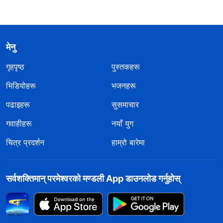
मेनु
गृहपृष्ठ
पुस्तकहरू
भिडियोहरू
भजनहरू
पढाइहरू
सुसमाचार
गवाहीहरू
नयाँ युग
चित्र प्रदर्शन
हाम्रो बारेमा
सर्वशक्तिमान्‌ परमेश्‍वरको मण्डली App डाउनलोड गर्नुहोस्