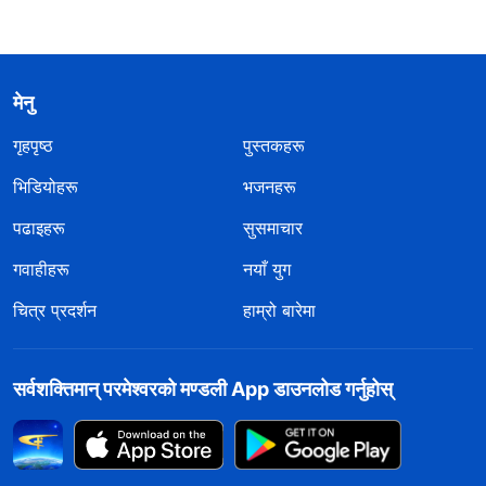
मेनु
गृहपृष्ठ
पुस्तकहरू
भिडियोहरू
भजनहरू
पढाइहरू
सुसमाचार
गवाहीहरू
नयाँ युग
चित्र प्रदर्शन
हाम्रो बारेमा
सर्वशक्तिमान्‌ परमेश्‍वरको मण्डली App डाउनलोड गर्नुहोस्