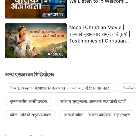
We Listen to in Welcoming
the Lord's Return?
1:39:17
Nepali Christian Movie |
राज्यको सुसमाचार हाम्रो गाउँ पुग्यो |
Testimonies of Christians
Welcoming the Lord's
Return
1:40:00
अन्य प्रकारका भिडियोहरू
“वचन, खण्ड १: परमेश्‍वरको देखापराइ र काम” बाट गरिएका वाचनहरू
“परमेश्
सुसमाचारीय चलचित्रहरू
प्रवचन श्रृङ्खला: आस्थामा सत्यताको खोजी
कोरल भिडियो श्रृङ्खलाहरू
मण्डली जीवन—विभिन्‍न कार्यक्रम श्रृंखलाहरू