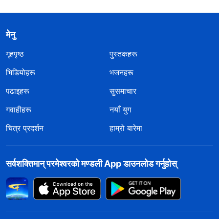
मेनु
गृहपृष्ठ
पुस्तकहरू
भिडियोहरू
भजनहरू
पढाइहरू
सुसमाचार
गवाहीहरू
नयाँ युग
चित्र प्रदर्शन
हाम्रो बारेमा
सर्वशक्तिमान्‌ परमेश्‍वरको मण्डली App डाउनलोड गर्नुहोस्