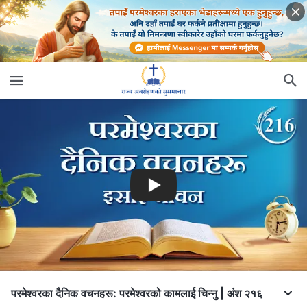
परमेश्‍वरका दैनिक वचनहरू: परमेश्‍वरको कामलाई चिन्‍नु | अंश २१६