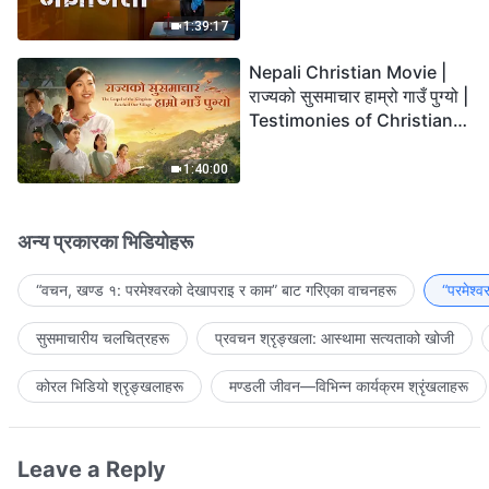
the Lord's Return?
1:39:17
Nepali Christian Movie |
राज्यको सुसमाचार हाम्रो गाउँ पुग्यो |
Testimonies of Christians
Welcoming the Lord's
Return
1:40:00
अन्य प्रकारका भिडियोहरू
“वचन, खण्ड १: परमेश्‍वरको देखापराइ र काम” बाट गरिएका वाचनहरू
“परमेश्
सुसमाचारीय चलचित्रहरू
प्रवचन श्रृङ्खला: आस्थामा सत्यताको खोजी
कोरल भिडियो श्रृङ्खलाहरू
मण्डली जीवन—विभिन्‍न कार्यक्रम श्रृंखलाहरू
Leave a Reply