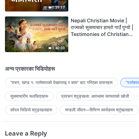
the Lord's Return?
1:39:17
Nepali Christian Movie |
राज्यको सुसमाचार हाम्रो गाउँ पुग्यो |
Testimonies of Christians
Welcoming the Lord's
Return
1:40:00
अन्य प्रकारका भिडियोहरू
“वचन, खण्ड १: परमेश्‍वरको देखापराइ र काम” बाट गरिएका वाचनहरू
“परमेश्
सुसमाचारीय चलचित्रहरू
प्रवचन श्रृङ्खला: आस्थामा सत्यताको खोजी
कोरल भिडियो श्रृङ्खलाहरू
मण्डली जीवन—विभिन्‍न कार्यक्रम श्रृंखलाहरू
Leave a Reply