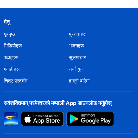
मेनु
गृहपृष्ठ
पुस्तकहरू
भिडियोहरू
भजनहरू
पढाइहरू
सुसमाचार
गवाहीहरू
नयाँ युग
चित्र प्रदर्शन
हाम्रो बारेमा
सर्वशक्तिमान्‌ परमेश्‍वरको मण्डली App डाउनलोड गर्नुहोस्