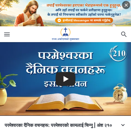
परमेश्‍वरका दैनिक वचनहरू: परमेश्‍वरको कामलाई चिन्‍नु | अंश २१०