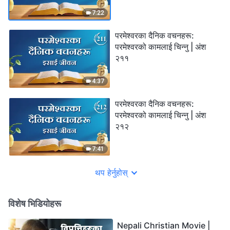
7:22
परमेश्‍वरका दैनिक वचनहरू:
परमेश्‍वरको कामलाई चिन्‍नु | अंश
२११
4:37
परमेश्‍वरका दैनिक वचनहरू:
परमेश्‍वरको कामलाई चिन्‍नु | अंश
२१२
7:41
थप हेर्नुहोस्
विशेष भिडियोहरू
Nepali Christian Movie |