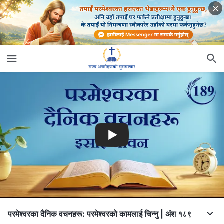
परमेश्‍वरका दैनिक वचनहरू: परमेश्‍वरको कामलाई चिन्‍नु | अंश १८९