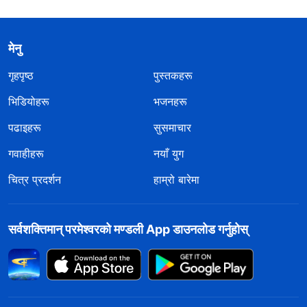
मेनु
गृहपृष्ठ
पुस्तकहरू
भिडियोहरू
भजनहरू
पढाइहरू
सुसमाचार
गवाहीहरू
नयाँ युग
चित्र प्रदर्शन
हाम्रो बारेमा
सर्वशक्तिमान्‌ परमेश्‍वरको मण्डली App डाउनलोड गर्नुहोस्