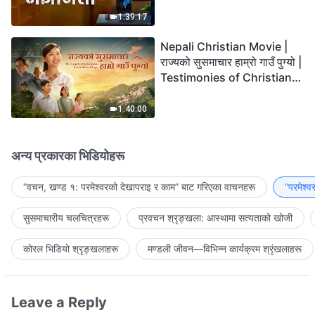
the Lord's Return?
1:39:17
Nepali Christian Movie |
राज्यको सुसमाचार हाम्रो गाउँ पुग्यो |
Testimonies of Christians
Welcoming the Lord's
Return
1:40:00
अन्य प्रकारका भिडियोहरू
“वचन, खण्ड १: परमेश्‍वरको देखापराइ र काम” बाट गरिएका वाचनहरू
“परमेश्
सुसमाचारीय चलचित्रहरू
प्रवचन श्रृङ्खला: आस्थामा सत्यताको खोजी
कोरल भिडियो श्रृङ्खलाहरू
मण्डली जीवन—विभिन्‍न कार्यक्रम श्रृंखलाहरू
Leave a Reply