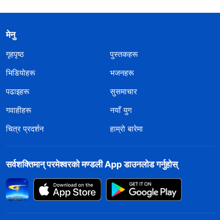
मेनु
गृहपृष्ठ
पुस्तकहरू
भिडियोहरू
भजनहरू
पढाइहरू
सुसमाचार
गवाहीहरू
नयाँ युग
चित्र प्रदर्शन
हाम्रो बारेमा
सर्वशक्तिमान्‌ परमेश्‍वरको मण्डली App डाउनलोड गर्नुहोस्