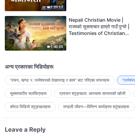
the Lord's Return?
1:39:17
Nepali Christian Movie |
राज्यको सुसमाचार हाम्रो गाउँ पुग्यो |
Testimonies of Christians
Welcoming the Lord's
Return
1:40:00
अन्य प्रकारका भिडियोहरू
“वचन, खण्ड १: परमेश्‍वरको देखापराइ र काम” बाट गरिएका वाचनहरू
“परमेश्
सुसमाचारीय चलचित्रहरू
प्रवचन श्रृङ्खला: आस्थामा सत्यताको खोजी
कोरल भिडियो श्रृङ्खलाहरू
मण्डली जीवन—विभिन्‍न कार्यक्रम श्रृंखलाहरू
Leave a Reply