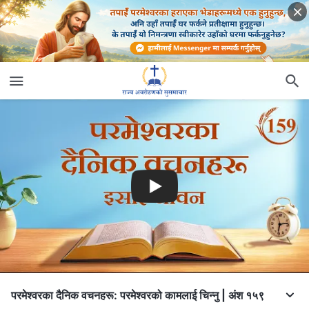
परमेश्‍वरका दैनिक वचनहरू: परमेश्‍वरको कामलाई चिन्‍नु | अंश १५९