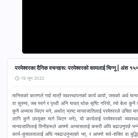
परमेश्‍वरका दैनिक वचनहरू: परमेश्‍वरको कामलाई चिन्‍नु | अंश १५
19 जुन 2022
मानिसको कारणले गर्दा मात्रै व्यवस्थापनको कार्य आयो, जसको अर्थ मान
वा सुरुमा, जब स्वर्ग र पृथ्वी अनि यावत् थोक सृष्टि गरियो, त्यो बेला
कुनै अभ्यास थिएन भने, अर्थात् भ्रष्ट मानवजातिलाई परमेश्‍वरले उचित 
लागि कुनै उपयुक्त मार्ग थिएन भने), यो कार्यलाई परमेश्‍वरको व्यवस्थ
मानवजातिलाई तिनीहरूले आफ्‍नो अभ्यासलाई कसरी अघि बढाउनुपर्छ भन्‍ने ब
कार्य-कुशलतालाई अघि नबढाउनुभएको भए, र आफ्‍नो सर्व-शक्ति वा बुद्धि