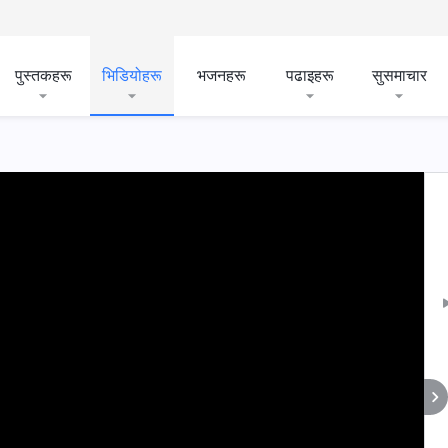
पुस्तकहरू
भिडियोहरू
भजनहरू
पढाइहरू
सुसमाचार