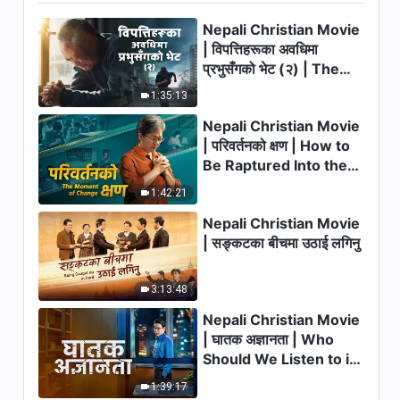
Nepali Christian Movie
14:59
| विपत्तिहरूका अवधिमा
प्रभुसँगको भेट (२) | The
परमेश्‍वरका दैनिक वचनहरू: परमेश्‍वरको
कामलाई चिन्‍नु | अंश १६२
Calamities of the Last
1:35:13
Days Arrive. How Can
15:08
Nepali Christian Movie
We Enter the Kingdom
| परिवर्तनको क्षण | How to
of God?
परमेश्‍वरका दैनिक वचनहरू: परमेश्‍वरको
Be Raptured Into the
कामलाई चिन्‍नु | अंश १६३
Kingdom of Heaven
1:42:21
10:36
Nepali Christian Movie
| सङ्कटका बीचमा उठाई लगिनु
परमेश्‍वरका दैनिक वचनहरू: परमेश्‍वरको
कामलाई चिन्‍नु | अंश १६४
3:13:48
3:41
Nepali Christian Movie
परमेश्‍वरका दैनिक वचनहरू: परमेश्‍वरको
| घातक अज्ञानता | Who
कामलाई चिन्‍नु | अंश १६५
Should We Listen to in
Welcoming the Lord's
13:02
1:39:17
Return?