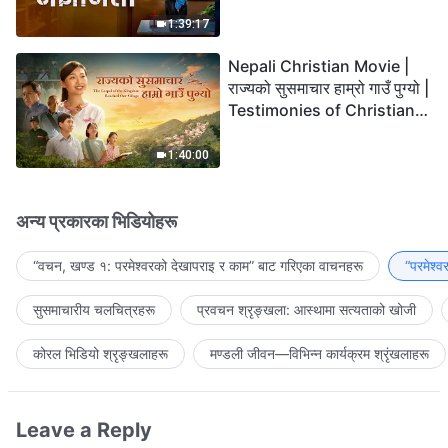
the Lord's Return?
1:39:17
Nepali Christian Movie |
राज्यको सुसमाचार हाम्रो गाउँ पुग्यो |
Testimonies of Christians
Welcoming the Lord's
Return
1:40:00
अन्य प्रकारका भिडियोहरू
“वचन, खण्ड १: परमेश्‍वरको देखापराइ र काम” बाट गरिएका वाचनहरू
“परमेश्
सुसमाचारीय चलचित्रहरू
प्रवचन श्रृङ्खला: आस्थामा सत्यताको खोजी
कोरल भिडियो श्रृङ्खलाहरू
मण्डली जीवन—विभिन्‍न कार्यक्रम श्रृंखलाहरू
Leave a Reply