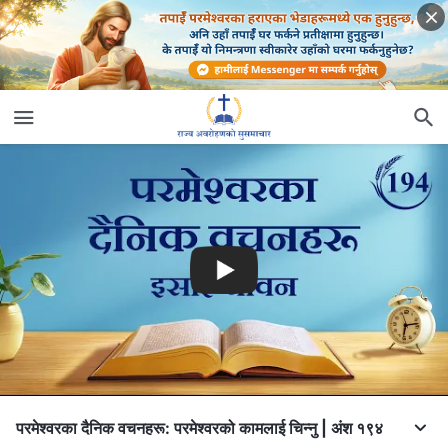
परमेश्‍वरका दैनिक वचनहरू: परमेश्‍वरको कामलाई चिन्‍नु | अंश १९४