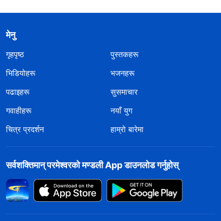
मेनु
गृहपृष्ठ
पुस्तकहरू
भिडियोहरू
भजनहरू
पढाइहरू
सुसमाचार
गवाहीहरू
नयाँ युग
चित्र प्रदर्शन
हाम्रो बारेमा
सर्वशक्तिमान्‌ परमेश्‍वरको मण्डली App डाउनलोड गर्नुहोस्