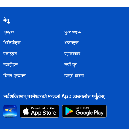
मेनु
गृहपृष्ठ
पुस्तकहरू
भिडियोहरू
भजनहरू
पढाइहरू
सुसमाचार
गवाहीहरू
नयाँ युग
चित्र प्रदर्शन
हाम्रो बारेमा
सर्वशक्तिमान्‌ परमेश्‍वरको मण्डली App डाउनलोड गर्नुहोस्