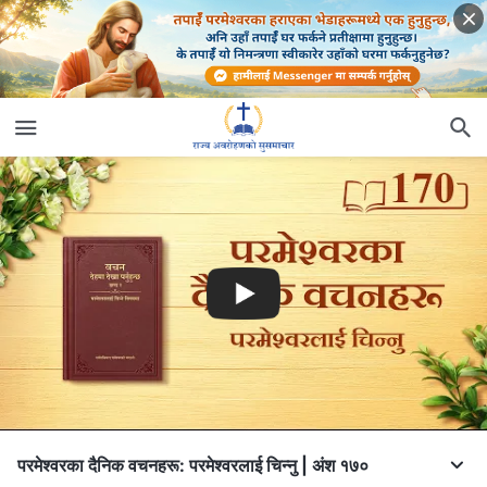
परमेश्‍वरका दैनिक वचनहरू: परमेश्‍वरलाई चिन्‍नु | अंश १७०