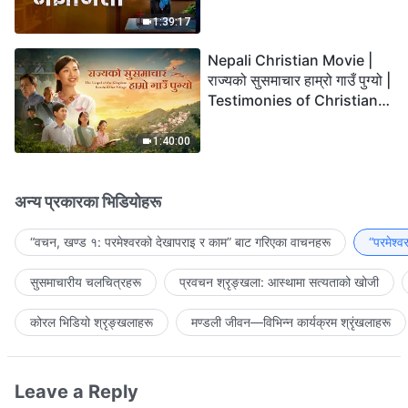
the Lord's Return?
1:39:17
Nepali Christian Movie |
राज्यको सुसमाचार हाम्रो गाउँ पुग्यो |
Testimonies of Christians
Welcoming the Lord's
Return
1:40:00
अन्य प्रकारका भिडियोहरू
“वचन, खण्ड १: परमेश्‍वरको देखापराइ र काम” बाट गरिएका वाचनहरू
“परमेश्
सुसमाचारीय चलचित्रहरू
प्रवचन श्रृङ्खला: आस्थामा सत्यताको खोजी
कोरल भिडियो श्रृङ्खलाहरू
मण्डली जीवन—विभिन्‍न कार्यक्रम श्रृंखलाहरू
Leave a Reply