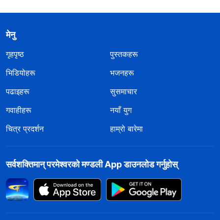
मेनु
गृहपृष्ठ
पुस्तकहरू
भिडियोहरू
भजनहरू
पढाइहरू
सुसमाचार
गवाहीहरू
नयाँ युग
चित्र प्रदर्शन
हाम्रो बारेमा
सर्वशक्तिमान्‌ परमेश्‍वरको मण्डली App डाउनलोड गर्नुहोस्