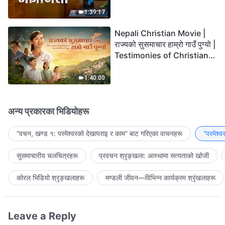
the Lord's Return?
1:39:17
Nepali Christian Movie |
राज्यको सुसमाचार हाम्रो गाउँ पुग्यो |
Testimonies of Christians
Welcoming the Lord's
Return
1:40:00
अन्य प्रकारका भिडियोहरू
“वचन, खण्ड १: परमेश्‍वरको देखापराइ र काम” बाट गरिएका वाचनहरू
“परमेश्
सुसमाचारीय चलचित्रहरू
प्रवचन श्रृङ्खला: आस्थामा सत्यताको खोजी
कोरल भिडियो श्रृङ्खलाहरू
मण्डली जीवन—विभिन्‍न कार्यक्रम श्रृंखलाहरू
Leave a Reply