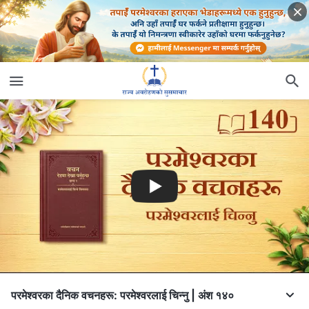
परमेश्‍वरका दैनिक वचनहरू: परमेश्‍वरलाई चिन्‍नु | अंश १४०