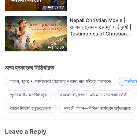
the Lord's Return?
1:39:17
Nepali Christian Movie |
राज्यको सुसमाचार हाम्रो गाउँ पुग्यो |
Testimonies of Christians
Welcoming the Lord's
Return
1:40:00
अन्य प्रकारका भिडियोहरू
“वचन, खण्ड १: परमेश्‍वरको देखापराइ र काम” बाट गरिएका वाचनहरू
“परमेश्
सुसमाचारीय चलचित्रहरू
प्रवचन श्रृङ्खला: आस्थामा सत्यताको खोजी
कोरल भिडियो श्रृङ्खलाहरू
मण्डली जीवन—विभिन्‍न कार्यक्रम श्रृंखलाहरू
Leave a Reply