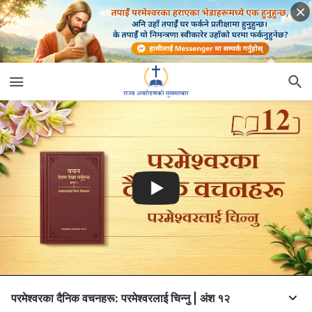
परमेश्‍वरका दैनिक वचनहरू: परमेश्‍वरलाई चिन्‍नु | अंश १२