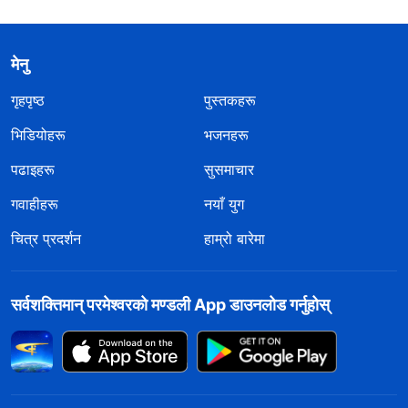
मेनु
गृहपृष्ठ
पुस्तकहरू
भिडियोहरू
भजनहरू
पढाइहरू
सुसमाचार
गवाहीहरू
नयाँ युग
चित्र प्रदर्शन
हाम्रो बारेमा
सर्वशक्तिमान्‌ परमेश्‍वरको मण्डली App डाउनलोड गर्नुहोस्