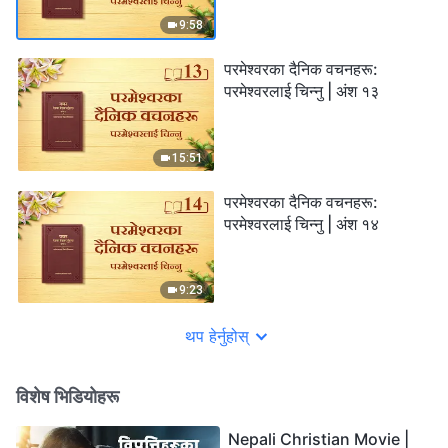
9:58
परमेश्‍वरका दैनिक वचनहरू:
परमेश्‍वरलाई चिन्‍नु | अंश १३
15:51
परमेश्‍वरका दैनिक वचनहरू:
परमेश्‍वरलाई चिन्‍नु | अंश १४
9:23
थप हेर्नुहोस्
विशेष भिडियोहरू
Nepali Christian Movie |