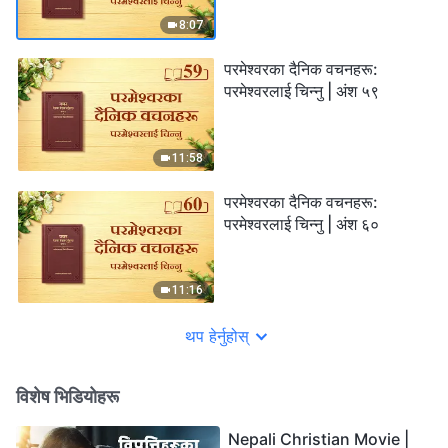
8:07
परमेश्‍वरका दैनिक वचनहरू:
परमेश्‍वरलाई चिन्‍नु | अंश ५९
11:58
परमेश्‍वरका दैनिक वचनहरू:
परमेश्‍वरलाई चिन्‍नु | अंश ६०
11:16
थप हेर्नुहोस्
विशेष भिडियोहरू
Nepali Christian Movie |