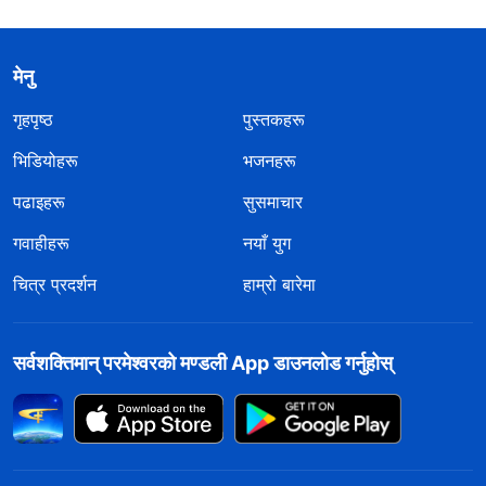
मेनु
गृहपृष्ठ
पुस्तकहरू
भिडियोहरू
भजनहरू
पढाइहरू
सुसमाचार
गवाहीहरू
नयाँ युग
चित्र प्रदर्शन
हाम्रो बारेमा
सर्वशक्तिमान्‌ परमेश्‍वरको मण्डली App डाउनलोड गर्नुहोस्