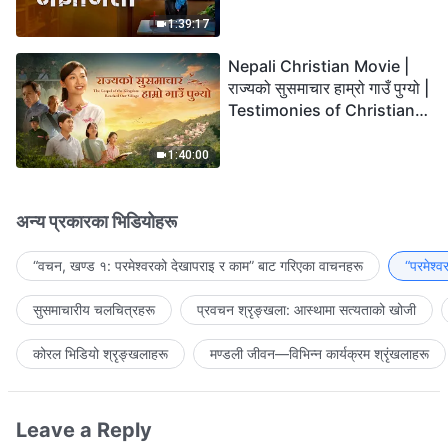
the Lord's Return?
1:39:17
Nepali Christian Movie |
राज्यको सुसमाचार हाम्रो गाउँ पुग्यो |
Testimonies of Christians
Welcoming the Lord's
Return
1:40:00
अन्य प्रकारका भिडियोहरू
“वचन, खण्ड १: परमेश्‍वरको देखापराइ र काम” बाट गरिएका वाचनहरू
“परमेश्
सुसमाचारीय चलचित्रहरू
प्रवचन श्रृङ्खला: आस्थामा सत्यताको खोजी
कोरल भिडियो श्रृङ्खलाहरू
मण्डली जीवन—विभिन्‍न कार्यक्रम श्रृंखलाहरू
Leave a Reply