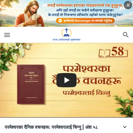
परमेश्‍वरका दैनिक वचनहरू: परमेश्‍वरलाई चिन्‍नु | अंश ५८