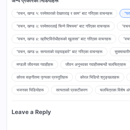
अन्य प्रकारका भिडियोहरू
चुकाउन नै आवश्यक छ वा मानवजातिबाट केही प्राप्त गर्ने अभिप्राय नै उहाँ
यहाँ परमेश्‍वरको सच्चाइ र विनम्रताले मानिसहरूलाई परमेश्‍वर कति स्‍ने
सबै कुराको एक मात्र उद्देश्य हो।
आफ्ना हृदयमा राखेका “अपार” परमेश्‍वर, “स्‍नेही” परमेश्‍वर र “सर्वशक्ति
“वचन, खण्ड १: परमेश्‍वरको देखापराइ र काम” बाट गरिएका वाचनहरू
“पर
तैँले यो पद देख्छस् र यो कथा सुन्छस्, परमेश्‍वरले यस्तो कुरा गर्नुभएको क
“वचन, खण्ड २: परमेश्‍वरलाई चिन्‍ने विषयमा” बाट गरिएका वाचनहरू
“वचन,
अरूले फरक प्रतिक्रिया दिनेछन्। तिनीहरूले परमेश्‍वर सच्‍चा र स्‍नेही 
तिनीहरूले परमेश्‍वरको वास्तविक पक्ष जति धेरै देख्छन्, तिनीहरूले त्यति नै
“वचन, खण्ड ४: ख्रीष्टविरोधीहरूको खुलासा” बाट गरिएका वाचनहरू
“वचन
उहाँ हरेक क्षण कसरी तिनीहरूको छेउमा खडा हुनुहुन्छ भन्‍ने कुराको सराह
“वचन, खण्ड ७: सत्यताको पछ्याइबारे” बाट गरिएका वाचनहरू
सुसमाचारी
मण्डली जीवनका गवाहीहरू
जीवन अनुभवका गवाहीसम्‍बन्धी चलचित्रहरू
कोरस सङ्गीतमा नृत्यका प्रस्तुतिहरू
कोरल भिडियो श्रृङ्खलाहरू
भजनका भिडियोहरू
सत्यताको प्रकटीकरण
चलचित्रका विशेष अं
Leave a Reply