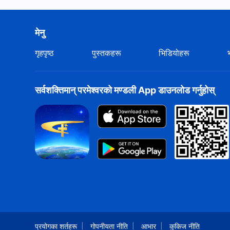
मेनु
गृहपृष्ठ
पुस्तकहरू
भिडियोहरू
सर्वशक्तिमान्‌ परमेश्‍वरको मण्डली App डाउनलोड गर्नुहोस्
प्रयोगका शर्तहरू
गोपनीयता नीति
आभार
कुकिज नीति