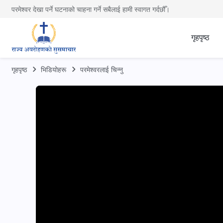
परमेश्वर देखा पर्ने घटनाको चाहना गर्ने सबैलाई हामी स्वागत गर्दछौँ।
गृहपृष्ठ
गृहपृष्ठ
भिडियोहरू
परमेश्‍वरलाई चिन्‍नु