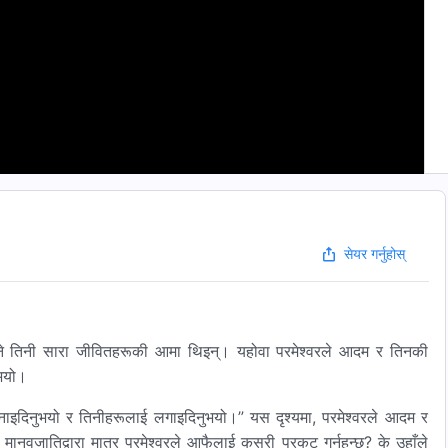
सेयर गर्नुहोस्
नभने तिनी सारा जीवितहरूकी आमा थिइन्। यहोवा परमेश्‍वरले आदम र तिनकी
ुभयो।
 बनाइदिनुभयो र तिनीहरूलाई लगाइदिनुभयो।” यस दृश्यमा, परमेश्‍वरले आदम र
ुई मानवजातिद्वारा मात्र परमेश्‍वरले आफैलाई कसरी प्रकट गर्नुहुन्छ? के उहाँले