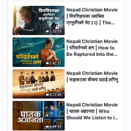
Nepali Christian Movie
13:05
| विपत्तिहरूका अवधिमा
प्रभुसँगको भेट (२) | The
परमेश्‍वरका दैनिक वचनहरू: परमेश्‍वरलाई
चिन्‍नु | अंश ३२
Calamities of the Last
1:35:13
Days Arrive. How Can
11:18
Nepali Christian Movie
We Enter the Kingdom
| परिवर्तनको क्षण | How to
of God?
परमेश्‍वरका दैनिक वचनहरू: परमेश्‍वरलाई
Be Raptured Into the
चिन्‍नु | अंश ३३
Kingdom of Heaven
1:42:21
11:17
Nepali Christian Movie
| सङ्कटका बीचमा उठाई लगिनु
परमेश्‍वरका दैनिक वचनहरू: परमेश्‍वरलाई
चिन्‍नु | अंश ३४
3:13:48
10:01
Nepali Christian Movie
परमेश्‍वरका दैनिक वचनहरू: परमेश्‍वरलाई
| घातक अज्ञानता | Who
चिन्‍नु | अंश ३५
Should We Listen to in
Welcoming the Lord's
10:23
1:39:17
Return?