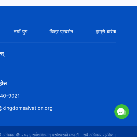
नयाँ युग
चित्र प्रदर्शन
हाम्रो बारेमा
स्
ुहोस
140-9021
@kingdomsalvation.org
िपि अधिकार © २०२६
सर्वशक्तिमान्‌ परमेश्‍वरको मण्डली
। सबै अधिकार सुरक्षित।