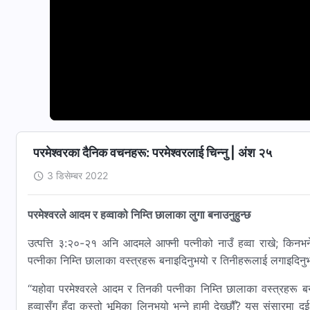
परमेश्‍वरका दैनिक वचनहरू: परमेश्‍वरलाई चिन्‍नु | अंश २५
3 डिसेम्बर 2022
परमेश्‍वरले आदम र हव्वाको निम्ति छालाका लुगा बनाउनुहुन्छ
उत्पत्ति ३:२०-२१ अनि आदमले आफ्नी पत्‍नीको नाउँ हव्वा राखे; कि
पत्‍नीका निम्ति छालाका वस्‍त्रहरू बनाइदिनुभयो र तिनीहरूलाई लगाइदिन
“यहोवा परमेश्‍वरले आदम र तिनकी पत्‍नीका निम्ति छालाका वस्‍त्रहरू
हव्‍वासँग हुँदा कस्तो भूमिका लिनुभयो भन्‍ने हामी देख्छौँ? यस संसारमा द