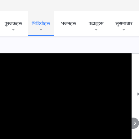
पुस्तकहरू
भिडियोहरू
भजनहरू
पढाइहरू
सुसमाचार