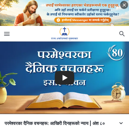
परमेश्‍वरका दैनिक वचनहरू: आखिरी दिनहरूको न्याय | अंश ८०