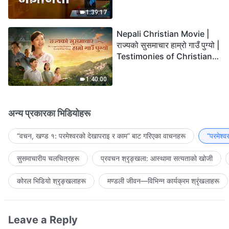
the Lord's Return?
1:39:17
Nepali Christian Movie |
राज्यको सुसमाचार हाम्रो गाउँ पुग्यो |
Testimonies of Christians
Welcoming the Lord's
Return
1:40:00
अन्य प्रकारका भिडियोहरू
“वचन, खण्ड १: परमेश्‍वरको देखापराइ र काम” बाट गरिएका वाचनहरू
“परमेश्
सुसमाचारीय चलचित्रहरू
प्रवचन श्रृङ्खला: आस्थामा सत्यताको खोजी
कोरल भिडियो श्रृङ्खलाहरू
मण्डली जीवन—विभिन्‍न कार्यक्रम श्रृंखलाहरू
Leave a Reply