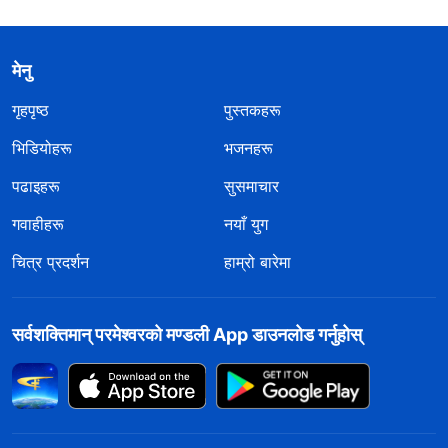
मेनु
गृहपृष्ठ
पुस्तकहरू
भिडियोहरू
भजनहरू
पढाइहरू
सुसमाचार
गवाहीहरू
नयाँ युग
चित्र प्रदर्शन
हाम्रो बारेमा
सर्वशक्तिमान्‌ परमेश्‍वरको मण्डली App डाउनलोड गर्नुहोस्