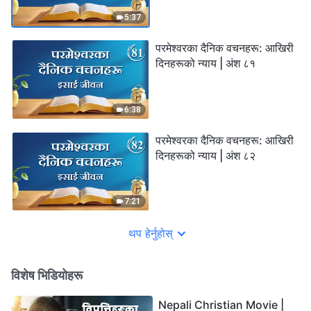
5:37
परमेश्‍वरका दैनिक वचनहरू: आखिरी
दिनहरूको न्याय | अंश ८१
6:38
परमेश्‍वरका दैनिक वचनहरू: आखिरी
दिनहरूको न्याय | अंश ८२
7:21
थप हेर्नुहोस्
विशेष भिडियोहरू
Nepali Christian Movie |