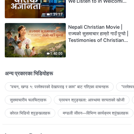
We Listen to in Welcoming
the Lord's Return?
1:39:17
Nepali Christian Movie |
राज्यको सुसमाचार हाम्रो गाउँ पुग्यो |
Testimonies of Christians
Welcoming the Lord's
Return
1:40:00
अन्य प्रकारका भिडियोहरू
“वचन, खण्ड १: परमेश्‍वरको देखापराइ र काम” बाट गरिएका वाचनहरू
“परमेश्
सुसमाचारीय चलचित्रहरू
प्रवचन श्रृङ्खला: आस्थामा सत्यताको खोजी
कोरल भिडियो श्रृङ्खलाहरू
मण्डली जीवन—विभिन्‍न कार्यक्रम श्रृंखलाहरू