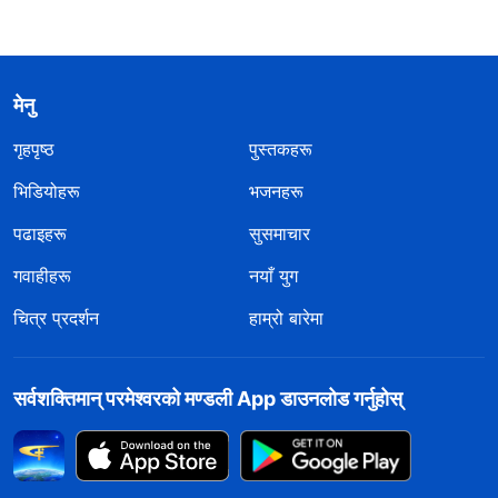
मेनु
गृहपृष्ठ
पुस्तकहरू
भिडियोहरू
भजनहरू
पढाइहरू
सुसमाचार
गवाहीहरू
नयाँ युग
चित्र प्रदर्शन
हाम्रो बारेमा
सर्वशक्तिमान्‌ परमेश्‍वरको मण्डली App डाउनलोड गर्नुहोस्