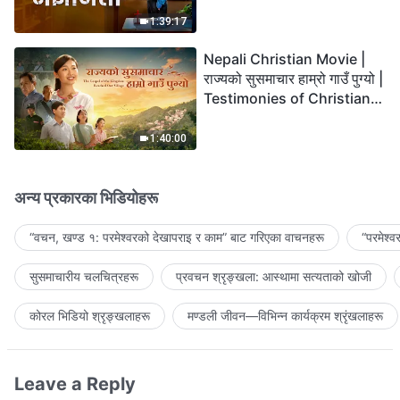
the Lord's Return?
1:39:17
Nepali Christian Movie |
राज्यको सुसमाचार हाम्रो गाउँ पुग्यो |
Testimonies of Christians
Welcoming the Lord's
Return
1:40:00
अन्य प्रकारका भिडियोहरू
“वचन, खण्ड १: परमेश्‍वरको देखापराइ र काम” बाट गरिएका वाचनहरू
“परमेश्
सुसमाचारीय चलचित्रहरू
प्रवचन श्रृङ्खला: आस्थामा सत्यताको खोजी
कोरल भिडियो श्रृङ्खलाहरू
मण्डली जीवन—विभिन्‍न कार्यक्रम श्रृंखलाहरू
Leave a Reply