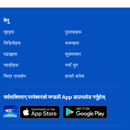
मेनु
गृहपृष्ठ
पुस्तकहरू
भिडियोहरू
भजनहरू
पढाइहरू
सुसमाचार
गवाहीहरू
नयाँ युग
चित्र प्रदर्शन
हाम्रो बारेमा
सर्वशक्तिमान्‌ परमेश्‍वरको मण्डली App डाउनलोड गर्नुहोस्