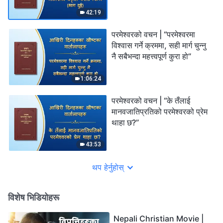
42:19
परमेश्‍वरको वचन | “परमेश्‍वरमा
विश्‍वास गर्ने क्रममा, सही मार्ग चुन्‍नु
नै सबैभन्दा महत्त्वपूर्ण कुरा हो”
1:06:24
परमेश्‍वरको वचन | “के तँलाई
मानवजातिप्रतिको परमेश्‍वरको प्रेम
थाहा छ?”
43:53
थप हेर्नुहोस्
विशेष भिडियोहरू
Nepali Christian Movie |