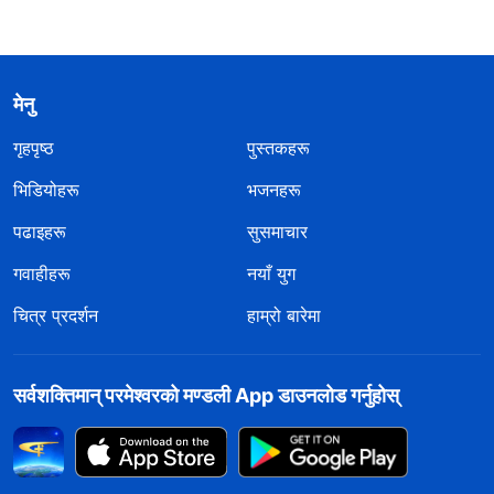
मेनु
गृहपृष्ठ
पुस्तकहरू
भिडियोहरू
भजनहरू
पढाइहरू
सुसमाचार
गवाहीहरू
नयाँ युग
चित्र प्रदर्शन
हाम्रो बारेमा
सर्वशक्तिमान्‌ परमेश्‍वरको मण्डली App डाउनलोड गर्नुहोस्