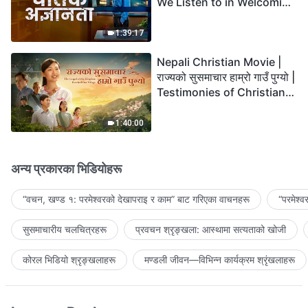
We Listen to in Welcoming
the Lord's Return?
1:39:17
Nepali Christian Movie |
राज्यको सुसमाचार हाम्रो गाउँ पुग्यो |
Testimonies of Christians
Welcoming the Lord's
Return
1:40:00
अन्य प्रकारका भिडियोहरू
“वचन, खण्ड १: परमेश्‍वरको देखापराइ र काम” बाट गरिएका वाचनहरू
“परमेश्
सुसमाचारीय चलचित्रहरू
प्रवचन श्रृङ्खला: आस्थामा सत्यताको खोजी
कोरल भिडियो श्रृङ्खलाहरू
मण्डली जीवन—विभिन्‍न कार्यक्रम श्रृंखलाहरू