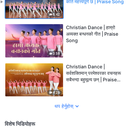
कति महत्त्वपूर्ण छ | Praise Song
6:42
Christian Dance | हाम्रो
अव्यक्त बन्धनको गीत | Praise
Song
3:59
Christian Dance |
सर्वशक्तिमान् परमेश्‍वरका वचनहरू
सबैभन्दा बहुमूल्य छन् | Praise
Song
4:26
थप हेर्नुहोस्
विशेष भिडियोहरू