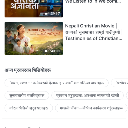
We Listen to in Welcoming
the Lord's Return?
1:39:17
Nepali Christian Movie |
राज्यको सुसमाचार हाम्रो गाउँ पुग्यो |
Testimonies of Christians
Welcoming the Lord's
Return
1:40:00
अन्य प्रकारका भिडियोहरू
“वचन, खण्ड १: परमेश्‍वरको देखापराइ र काम” बाट गरिएका वाचनहरू
“परमेश्
सुसमाचारीय चलचित्रहरू
प्रवचन श्रृङ्खला: आस्थामा सत्यताको खोजी
कोरल भिडियो श्रृङ्खलाहरू
मण्डली जीवन—विभिन्‍न कार्यक्रम श्रृंखलाहरू