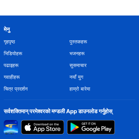
मेनु
गृहपृष्ठ
पुस्तकहरू
भिडियोहरू
भजनहरू
पढाइहरू
सुसमाचार
गवाहीहरू
नयाँ युग
चित्र प्रदर्शन
हाम्रो बारेमा
सर्वशक्तिमान्‌ परमेश्‍वरको मण्डली App डाउनलोड गर्नुहोस्