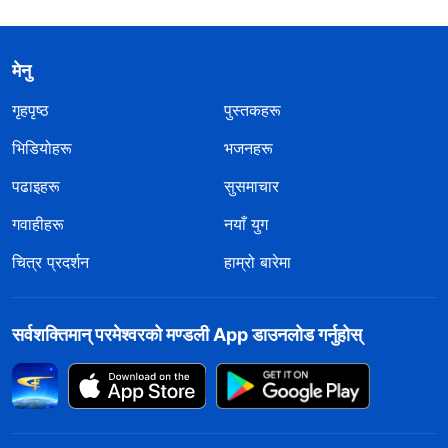
मेनु
गृहपृष्ठ
पुस्तकहरू
भिडियोहरू
भजनहरू
पढाइहरू
सुसमाचार
गवाहीहरू
नयाँ युग
चित्र प्रदर्शन
हाम्रो बारेमा
सर्वशक्तिमान्‌ परमेश्‍वरको मण्डली App डाउनलोड गर्नुहोस्