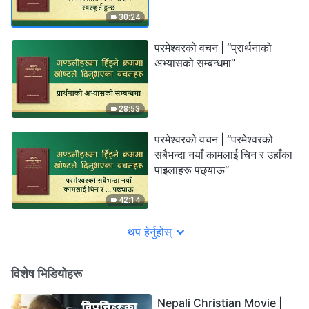
30:24
परमेश्‍वरको वचन | “प्रार्थनाको
अभ्यासको सम्बन्धमा”
28:53
परमेश्‍वरको वचन | “परमेश्‍वरको
सबैभन्दा नयाँ कामलाई चिन र उहाँका
पाइलाहरू पछ्याऊ”
42:14
थप हेर्नुहोस्
विशेष भिडियोहरू
Nepali Christian Movie |