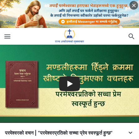
परमेश्‍वरको वचन | “परमेश्‍वरप्रतिको सच्‍चा प्रेम स्वस्फूर्त हुन्छ”