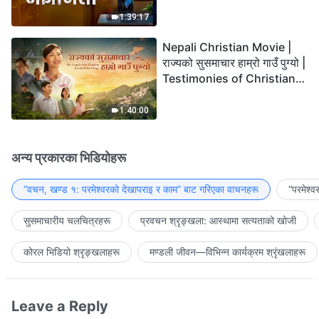
the Lord's Return?
1:39:17
Nepali Christian Movie |
राज्यको सुसमाचार हाम्रो गाउँ पुग्यो |
Testimonies of Christians
Welcoming the Lord's
Return
1:40:00
अन्य प्रकारका भिडियोहरू
“वचन, खण्ड १: परमेश्‍वरको देखापराइ र काम” बाट गरिएका वाचनहरू
“परमेश्
सुसमाचारीय चलचित्रहरू
प्रवचन श्रृङ्खला: आस्थामा सत्यताको खोजी
कोरल भिडियो श्रृङ्खलाहरू
मण्डली जीवन—विभिन्‍न कार्यक्रम श्रृंखलाहरू
Leave a Reply