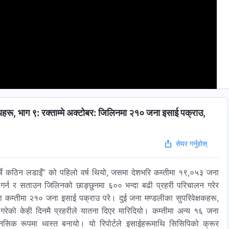
्यहरू, भाग ९: रक्ताम्मे अक्टोबर: जिलिनमा २१० जना इसाई पक्राउ,
सेयर गर्नुहोस्
-वर्षे कठिन लडाइँ” को पहिलो वर्ष थियो, जसमा देशभरि कम्तीमा १९,०५३ जना
र्न र सताउन जिलिनको छाङ्छुनमा ६०० भन्दा बढी प्रहरी परिचालन गरेर
 कम्तीमा २१० जना इसाई पक्राउ परे। दुई जना मण्डलीका सुपरिवेक्षकहरू,
को केही दिनमै प्रहरीले यातना दिएर मारिदियो। कम्तीमा अन्य १६ जना
िक रूपमा ध्वस्त बनायो। यो रिपोर्टले इसाईहरूमाथि सिसिपिको क्रूर