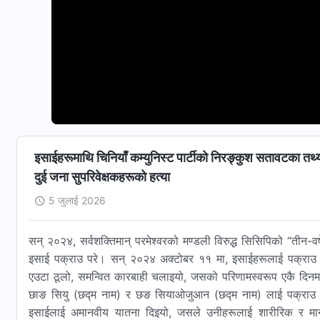
इसाईहरूमाथि चिनियाँ कम्युनिस्ट पार्टीको निरङ्कुश सतावटका तथ
दुई जना सुपरिवेक्षकहरूको हत्या
5 जुलाई 2026
सन् २०२४, सर्वशक्तिमान्‌ परमेश्‍वरको मण्डली विरुद्ध सिसिपिको “तीन
इसाई पक्राउ परे। सन् २०२४ अक्टोबर ११ मा, इसाईहरूलाई पक्राउ ग
एउटा ठूलो, समन्वित कारबाही चलाइयो, जसको परिणामस्वरूप एकै दिनमा
छाङ सियु (छद्म नाम) र छङ सियाओजुआन (छद्म नाम) लाई पक्राउ गरे
इसाईलाई अमानवीय यातना दिइयो, जसले उनीहरूलाई शारीरिक र मानस