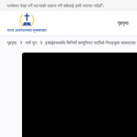
परमेश्वर देखा पर्ने घटनाको चाहना गर्ने सबैलाई हामी स्वागत गर्दछौँ।
गृहपृष्ठ
गृहपृष्ठ
नयाँ युग
इसाईहरूमाथि चिनियाँ कम्युनिस्ट पार्टीको निरङ्कुश सतावटका