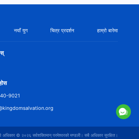
नयाँ युग
चित्र प्रदर्शन
हाम्रो बारेमा
स्
ुहोस
140-9021
@kingdomsalvation.org
िपि अधिकार © २०२६
सर्वशक्तिमान्‌ परमेश्‍वरको मण्डली
। सबै अधिकार सुरक्षित।