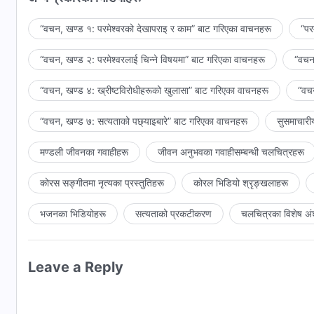
“वचन, खण्ड १: परमेश्‍वरको देखापराइ र काम” बाट गरिएका वाचनहरू
“पर
“वचन, खण्ड २: परमेश्‍वरलाई चिन्‍ने विषयमा” बाट गरिएका वाचनहरू
“वचन,
“वचन, खण्ड ४: ख्रीष्टविरोधीहरूको खुलासा” बाट गरिएका वाचनहरू
“वचन
“वचन, खण्ड ७: सत्यताको पछ्याइबारे” बाट गरिएका वाचनहरू
सुसमाचारी
मण्डली जीवनका गवाहीहरू
जीवन अनुभवका गवाहीसम्‍बन्धी चलचित्रहरू
कोरस सङ्गीतमा नृत्यका प्रस्तुतिहरू
कोरल भिडियो श्रृङ्खलाहरू
भजनका भिडियोहरू
सत्यताको प्रकटीकरण
चलचित्रका विशेष अं
Leave a Reply