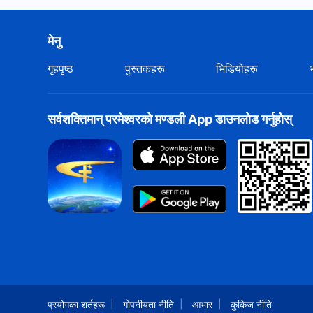
मेनु
गृहपृष्ठ
पुस्तकहरू
भिडियोहरू
सर्वशक्तिमान्‌ परमेश्‍वरको मण्डली App डाउनलोड गर्नुहोस्
प्रयोगका शर्तहरू
गोपनीयता नीति
आभार
कुकिज नीति