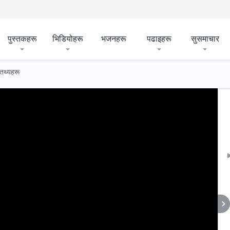
पुस्तकहरू
भिडियोहरू
भजनहरू
पढाइहरू
सुसमाचार
 तथ्यहरू