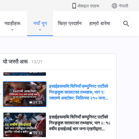
पक्राउ गरेको ९ दिनपछि मण्डली अगुवालाई
मोबाइल एपहरू
नेपाली
35:32
यातना दिएर मारियो
गवाहीहरू
नयाँ युग
चित्र प्रदर्शन
हाम्रो बारेमा
इसाईहरूमाथि चिनियाँ कम्युनिस्ट पार्टीको
निरङ्कुश सतावटका तथ्यहरू, भाग ११:
आफ्नो आस्थामा दृढ रहेको कारण एउटी
44:30
इसाईलाई पाँच वर्ष कैद गरियो
इसाईहरूमाथि चिनियाँ कम्युनिस्ट पार्टीको
यो जस्तै अरू
निरङ्कुश सतावटका तथ्यहरू, भाग १०:
13
/
21
गम्भीर बिरामी इसाईसँगको विशेष अन्तर्वार्ता:
38:41
आइसियुमा सतावट
इसाईहरूमाथि चिनियाँ कम्युनिस्ट पार्टीको
निरङ्कुश सतावटका तथ्यहरू, भाग ९:
रक्ताम्मे अक्टोबर: जिलिनमा २१० जना
39:35
इसाई पक्राउ, दुई जना सुपरिवेक्षकहरूको
हत्या
इसाईहरूमाथि चिनियाँ कम्युनिस्ट पार्टीको
निरङ्कुश सतावटका तथ्यहरू, भाग ८: १८
वर्षीय इसाईलाई चार जना प्रहरीद्वारा
39:32
घण्टौँसम्म कुटपिट गरियो र करेन्ट लगाइयो