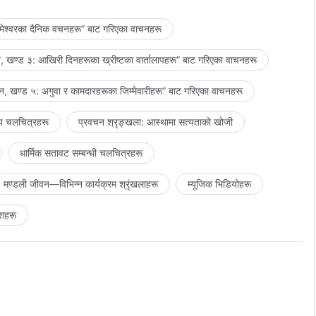
मेश्‍वरका दैनिक वचनहरू” बाट गरिएका वाचनहरू
 खण्ड ३: आखिरी दिनहरूका ख्रीष्टका वार्तालापहरू” बाट गरिएका वाचनहरू
, खण्ड ५: अगुवा र कामदारहरूका जिम्‍मेवारीहरू” बाट गरिएका वाचनहरू
य चलचित्रहरू
प्रवचन श्रृङ्खला: आस्थामा सत्यताको खोजी
धार्मिक सतावट सम्‍बन्धी चलचित्रहरू
मण्डली जीवन—विभिन्‍न कार्यक्रम श्रृंखलाहरू
म्यूजिक भिडियोहरू
शहरू