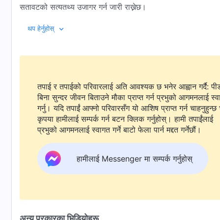
सतावटको सत्यतथ्य उजागर गर्न जारी राख्नेछ।
00:16 मुख्य अंशहरू
थप हेर्नुहोस्
02:41 सर्वशक्तिमान्‌ परमेश्‍वरको मण्डलीकी सुपरिवेक्षक छाङ सियुलाई 
15:33 सर्वशक्तिमान्‌ परमेश्‍वरको मण्डलीकी सुपरिवेक्षक छङ सियाओजु
तपाई र तपाईको परिवारलाई अति आवश्यक छ भनेर आह्वान गर्दै: पी
28:24 सर्वशक्तिमान्‌ परमेश्‍वरको मण्डलीकी इसाई छन लुलाई पक्राउ गरी
बिना सुन्दर जीवन बिताउने मौका प्राप्त गर्न प्रभुको आगमनलाई स्
37:08 अन्तिम टिप्पणीहरू
गर्नु। यदि तपाईं आफ्नो परिवारसँग यो आशिष प्राप्त गर्न चाहनुहुन्छ 
कृपया हामीलाई सम्पर्क गर्न बटन क्लिक गर्नुहोस्। हामी तपाईंलाई
प्रभुको आगमनलाई स्वागत गर्ने बाटो फेला पार्न मद्दत गर्नेछौं।
हामीलाई Messenger मा सम्पर्क गर्नुहोस्
अन्य प्रकारका भिडियोहरू