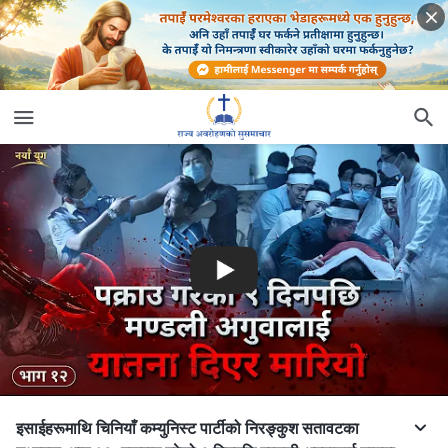
इसाईहरूमाथि चिनियाँ कम्युनिस्ट पार्टीको निरङ्कुश सतावटका