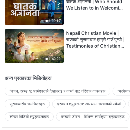
घातक अज्ञानता | Who Should
We Listen to in Welcoming
the Lord's Return?
1:39:17
Nepali Christian Movie |
राज्यको सुसमाचार हाम्रो गाउँ पुग्यो |
Testimonies of Christians
Welcoming the Lord's
Return
1:40:00
अन्य प्रकारका भिडियोहरू
“वचन, खण्ड १: परमेश्‍वरको देखापराइ र काम” बाट गरिएका वाचनहरू
“परमेश्
सुसमाचारीय चलचित्रहरू
प्रवचन श्रृङ्खला: आस्थामा सत्यताको खोजी
कोरल भिडियो श्रृङ्खलाहरू
मण्डली जीवन—विभिन्‍न कार्यक्रम श्रृंखलाहरू