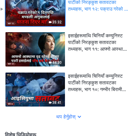
पार्टीको निरङ्कुश सतावटका
तथ्यहरू, भाग १२: पक्राउ गरेको ९
दिनपछि मण्डली अगुवालाई यातना
दिएर मारियो
35:32
इसाईहरूमाथि चिनियाँ कम्युनिस्ट
पार्टीको निरङ्कुश सतावटका
तथ्यहरू, भाग ११: आफ्नो आस्थामा
दृढ रहेको कारण एउटी इसाईलाई
पाँच वर्ष कैद गरियो
44:30
इसाईहरूमाथि चिनियाँ कम्युनिस्ट
पार्टीको निरङ्कुश सतावटका
तथ्यहरू, भाग १०: गम्भीर बिरामी
इसाईसँगको विशेष अन्तर्वार्ता:
आइसियुमा सतावट
38:41
थप हेर्नुहोस्
विशेष भिडियोहरू