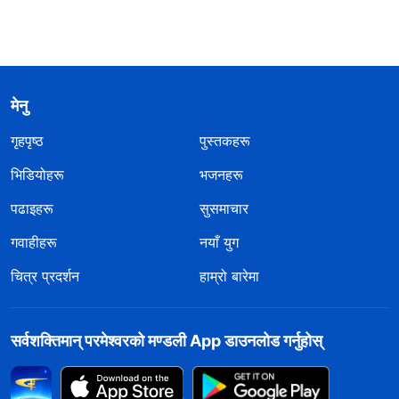
मेनु
गृहपृष्ठ
पुस्तकहरू
भिडियोहरू
भजनहरू
पढाइहरू
सुसमाचार
गवाहीहरू
नयाँ युग
चित्र प्रदर्शन
हाम्रो बारेमा
सर्वशक्तिमान्‌ परमेश्‍वरको मण्डली App डाउनलोड गर्नुहोस्