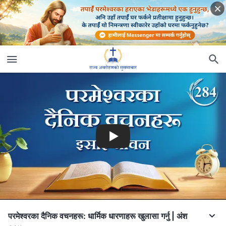
परमेश्‍वरका दैनिक वचनहरू: धार्मिक धारणाहरू खुलासा गर्नु | अंश