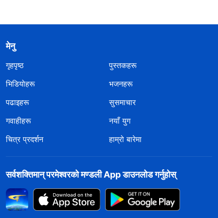
मेनु
गृहपृष्ठ
पुस्तकहरू
भिडियोहरू
भजनहरू
पढाइहरू
सुसमाचार
गवाहीहरू
नयाँ युग
चित्र प्रदर्शन
हाम्रो बारेमा
सर्वशक्तिमान्‌ परमेश्‍वरको मण्डली App डाउनलोड गर्नुहोस्