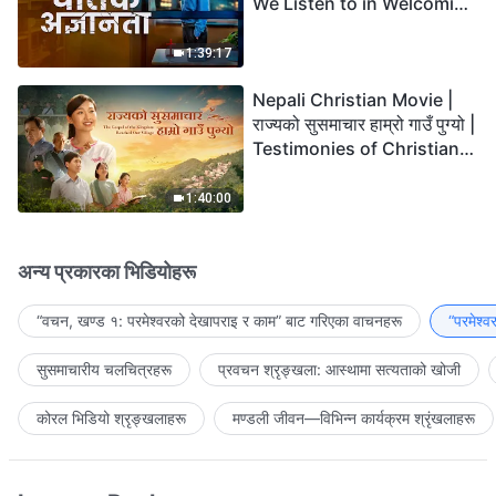
We Listen to in Welcoming
the Lord's Return?
1:39:17
Nepali Christian Movie |
राज्यको सुसमाचार हाम्रो गाउँ पुग्यो |
Testimonies of Christians
Welcoming the Lord's
Return
1:40:00
अन्य प्रकारका भिडियोहरू
“वचन, खण्ड १: परमेश्‍वरको देखापराइ र काम” बाट गरिएका वाचनहरू
“परमेश्
सुसमाचारीय चलचित्रहरू
प्रवचन श्रृङ्खला: आस्थामा सत्यताको खोजी
कोरल भिडियो श्रृङ्खलाहरू
मण्डली जीवन—विभिन्‍न कार्यक्रम श्रृंखलाहरू