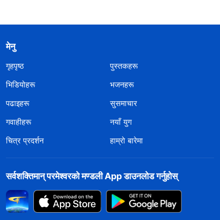
मेनु
गृहपृष्ठ
पुस्तकहरू
भिडियोहरू
भजनहरू
पढाइहरू
सुसमाचार
गवाहीहरू
नयाँ युग
चित्र प्रदर्शन
हाम्रो बारेमा
सर्वशक्तिमान्‌ परमेश्‍वरको मण्डली App डाउनलोड गर्नुहोस्