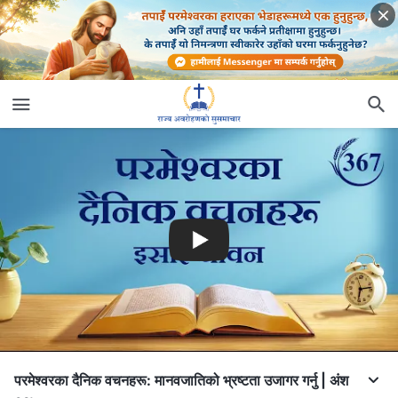
परमेश्‍वरका दैनिक वचनहरू: मानवजातिको भ्रष्टता उजागर गर्नु | अंश