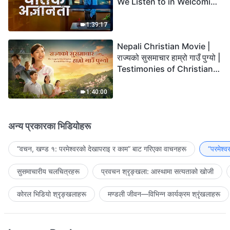
We Listen to in Welcoming
the Lord's Return?
1:39:17
Nepali Christian Movie |
राज्यको सुसमाचार हाम्रो गाउँ पुग्यो |
Testimonies of Christians
Welcoming the Lord's
Return
1:40:00
अन्य प्रकारका भिडियोहरू
“वचन, खण्ड १: परमेश्‍वरको देखापराइ र काम” बाट गरिएका वाचनहरू
“परमेश्
सुसमाचारीय चलचित्रहरू
प्रवचन श्रृङ्खला: आस्थामा सत्यताको खोजी
कोरल भिडियो श्रृङ्खलाहरू
मण्डली जीवन—विभिन्‍न कार्यक्रम श्रृंखलाहरू