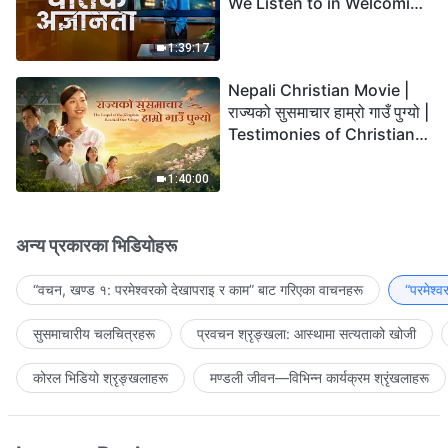
We Listen to in Welcoming
the Lord's Return?
1:39:17
Nepali Christian Movie |
राज्यको सुसमाचार हाम्रो गाउँ पुग्यो |
Testimonies of Christians
Welcoming the Lord's
Return
1:40:00
अन्य प्रकारका भिडियोहरू
“वचन, खण्ड १: परमेश्‍वरको देखापराइ र काम” बाट गरिएका वाचनहरू
“परमेश्
सुसमाचारीय चलचित्रहरू
प्रवचन श्रृङ्खला: आस्थामा सत्यताको खोजी
कोरल भिडियो श्रृङ्खलाहरू
मण्डली जीवन—विभिन्‍न कार्यक्रम श्रृंखलाहरू