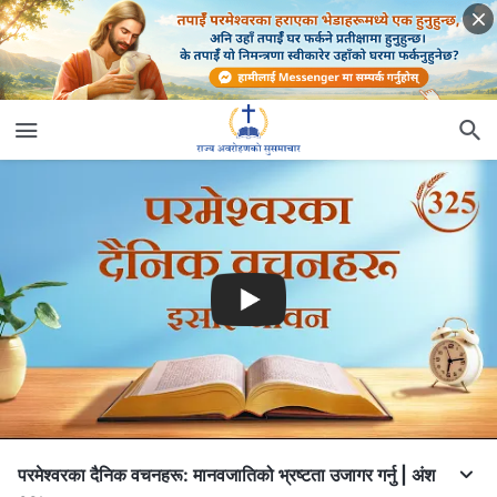
परमेश्‍वरका दैनिक वचनहरू: मानवजातिको भ्रष्टता उजागर गर्नु | अंश