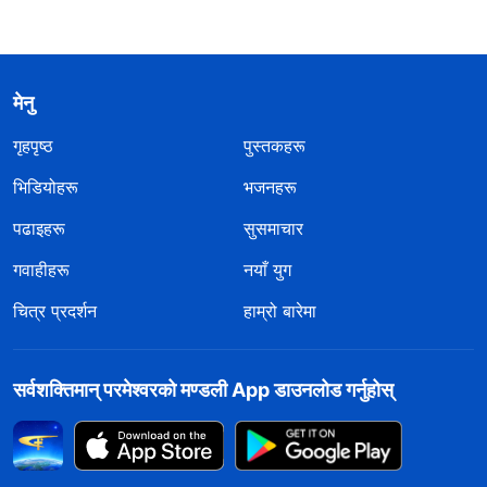
मेनु
गृहपृष्ठ
पुस्तकहरू
भिडियोहरू
भजनहरू
पढाइहरू
सुसमाचार
गवाहीहरू
नयाँ युग
चित्र प्रदर्शन
हाम्रो बारेमा
सर्वशक्तिमान्‌ परमेश्‍वरको मण्डली App डाउनलोड गर्नुहोस्