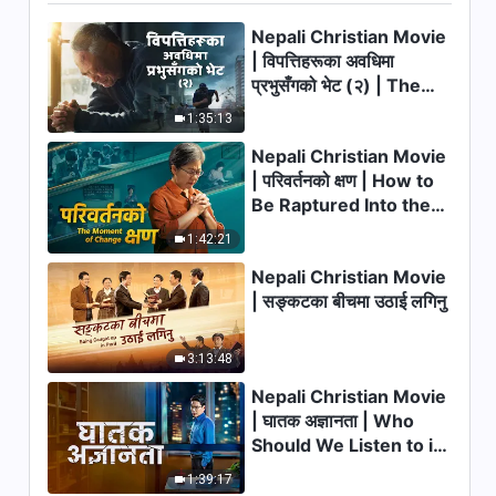
Nepali Christian Movie
6:26
| विपत्तिहरूका अवधिमा
प्रभुसँगको भेट (२) | The
परमेश्‍वरका दैनिक वचनहरू: मानवजातिको
भ्रष्टता उजागर गर्नु | अंश ३२६
Calamities of the Last
1:35:13
Days Arrive. How Can
5:19
Nepali Christian Movie
We Enter the Kingdom
| परिवर्तनको क्षण | How to
of God?
परमेश्‍वरका दैनिक वचनहरू: मानवजातिको
Be Raptured Into the
भ्रष्टता उजागर गर्नु | अंश ३२७
Kingdom of Heaven
1:42:21
16:06
Nepali Christian Movie
| सङ्कटका बीचमा उठाई लगिनु
परमेश्‍वरका दैनिक वचनहरू: मानवजातिको
भ्रष्टता उजागर गर्नु | अंश ३२८
3:13:48
11:13
Nepali Christian Movie
परमेश्‍वरका दैनिक वचनहरू: मानवजातिको
| घातक अज्ञानता | Who
भ्रष्टता उजागर गर्नु | अंश ३२९
Should We Listen to in
Welcoming the Lord's
7:25
1:39:17
Return?