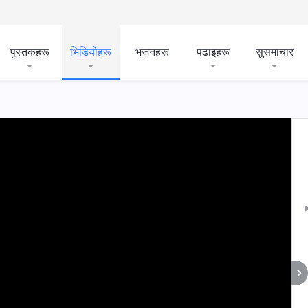
पुस्तकहरू
भिडियोहरू
भजनहरू
पढाइहरू
सुसमाचार