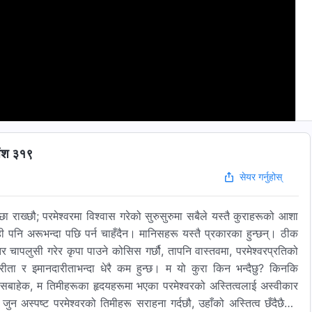
 अंश ३१९
सेयर गर्नुहोस्
्छा राख्छौ; परमेश्‍वरमा विश्‍वास गरेको सुरुसुरुमा सबैले यस्तै कुराहरूको आशा
ही पनि अरूभन्दा पछि पर्न चाहँदैन। मानिसहरू यस्तै प्रकारका हुन्छन्। ठीक
रन्तर चापलुसी गरेर कृपा पाउने कोसिस गर्छौ, तापनि वास्तवमा, परमेश्‍वरप्रतिको
ता र इमानदारीताभन्दा धेरै कम हुन्छ। म यो कुरा किन भन्दैछु? किनकि
त्यसबाहेक, म तिमीहरूका हृदयहरूमा भएका परमेश्‍वरको अस्तित्वलाई अस्वीकार
 जुन अस्पष्ट परमेश्‍वरको तिमीहरू सराहना गर्दछौ, उहाँको अस्तित्व छँदैछैन।