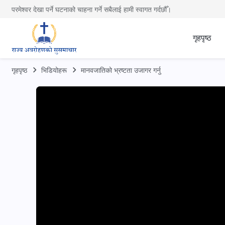
परमेश्वर देखा पर्ने घटनाको चाहना गर्ने सबैलाई हामी स्वागत गर्दछौँ।
गृहपृष्ठ
गृहपृष्ठ
भिडियोहरू
मानवजातिको भ्रष्टता उजागर गर्नु