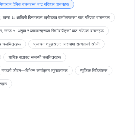
मेश्‍वरका दैनिक वचनहरू” बाट गरिएका वाचनहरू
 खण्ड ३: आखिरी दिनहरूका ख्रीष्टका वार्तालापहरू” बाट गरिएका वाचनहरू
, खण्ड ५: अगुवा र कामदारहरूका जिम्‍मेवारीहरू” बाट गरिएका वाचनहरू
य चलचित्रहरू
प्रवचन श्रृङ्खला: आस्थामा सत्यताको खोजी
धार्मिक सतावट सम्‍बन्धी चलचित्रहरू
मण्डली जीवन—विभिन्‍न कार्यक्रम श्रृंखलाहरू
म्यूजिक भिडियोहरू
शहरू