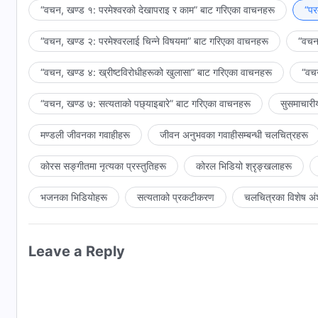
“वचन, खण्ड १: परमेश्‍वरको देखापराइ र काम” बाट गरिएका वाचनहरू
“पर
“वचन, खण्ड २: परमेश्‍वरलाई चिन्‍ने विषयमा” बाट गरिएका वाचनहरू
“वचन,
“वचन, खण्ड ४: ख्रीष्टविरोधीहरूको खुलासा” बाट गरिएका वाचनहरू
“वचन
“वचन, खण्ड ७: सत्यताको पछ्याइबारे” बाट गरिएका वाचनहरू
सुसमाचारी
मण्डली जीवनका गवाहीहरू
जीवन अनुभवका गवाहीसम्‍बन्धी चलचित्रहरू
कोरस सङ्गीतमा नृत्यका प्रस्तुतिहरू
कोरल भिडियो श्रृङ्खलाहरू
भजनका भिडियोहरू
सत्यताको प्रकटीकरण
चलचित्रका विशेष अं
Leave a Reply