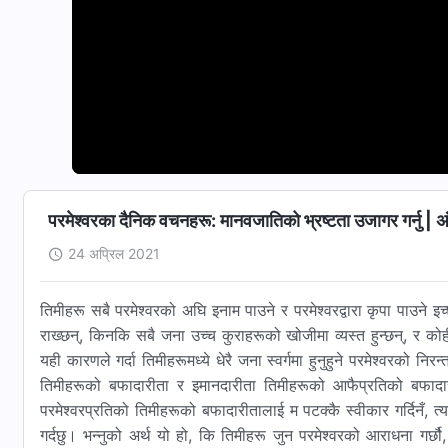
परमेश्‍वरका दैनिक वचनहरू: मानवजातिको भ्रष्टता उजागर गर्नु |
24 अप्रिल 2021
तिमीहरू सबै परमेश्‍वरको अघि इनाम पाउने र परमेश्‍वरद्वारा कृपा पाउने इच
राख्छन्, किनकि सबै जना उच्च कुराहरूको खोजीमा व्यस्त हुन्छन्, र को
यही कारणले गर्दा तिमीहरूमध्ये धेरै जना स्वर्गमा हुनुहुने परमेश्‍वरको नि
तिमीहरूको बफादारीता र इमानदारीता तिमीहरूको आफैप्रतिको बफादारी
परमेश्‍वरप्रतिको तिमीहरूको बफादारीतालाई म पटक्कै स्वीकार गर्दिनँ, 
गर्दछु। भन्नुको अर्थ यो हो, कि तिमीहरू जुन परमेश्‍वरको आराधना गर्छौ,