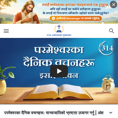
परमेश्‍वरका दैनिक वचनहरू: मानवजातिको भ्रष्टता उजागर गर्नु | अंश