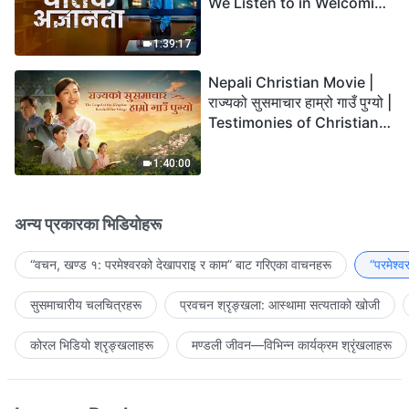
We Listen to in Welcoming
the Lord's Return?
1:39:17
Nepali Christian Movie |
राज्यको सुसमाचार हाम्रो गाउँ पुग्यो |
Testimonies of Christians
Welcoming the Lord's
Return
1:40:00
अन्य प्रकारका भिडियोहरू
“वचन, खण्ड १: परमेश्‍वरको देखापराइ र काम” बाट गरिएका वाचनहरू
“परमेश्
सुसमाचारीय चलचित्रहरू
प्रवचन श्रृङ्खला: आस्थामा सत्यताको खोजी
कोरल भिडियो श्रृङ्खलाहरू
मण्डली जीवन—विभिन्‍न कार्यक्रम श्रृंखलाहरू