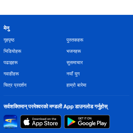
मेनु
गृहपृष्ठ
पुस्तकहरू
भिडियोहरू
भजनहरू
पढाइहरू
सुसमाचार
गवाहीहरू
नयाँ युग
चित्र प्रदर्शन
हाम्रो बारेमा
सर्वशक्तिमान्‌ परमेश्‍वरको मण्डली App डाउनलोड गर्नुहोस्