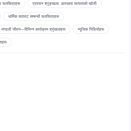
य चलचित्रहरू
प्रवचन श्रृङ्खला: आस्थामा सत्यताको खोजी
धार्मिक सतावट सम्‍बन्धी चलचित्रहरू
मण्डली जीवन—विभिन्‍न कार्यक्रम श्रृंखलाहरू
म्यूजिक भिडियोहरू
शहरू