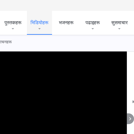
पुस्तकहरू
भिडियोहरू
भजनहरू
पढाइहरू
सुसमाचार
 वाचनहरू