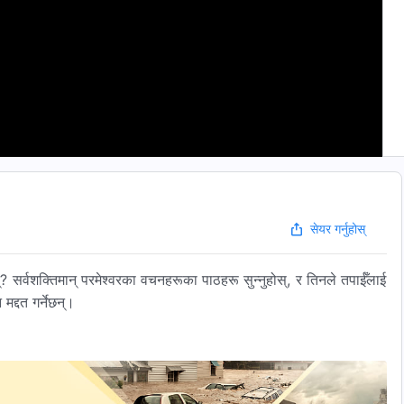
सेयर गर्नुहोस्
्? सर्वशक्तिमान् परमेश्वरका वचनहरूका पाठहरू सुन्नुहोस्, र तिनले तपाईँलाई
द्दत गर्नेछन्।