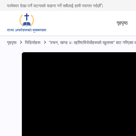
परमेश्वर देखा पर्ने घटनाको चाहना गर्ने सबैलाई हामी स्वागत गर्दछौँ।
गृहपृष्ठ
गृहपृष्ठ
भिडियोहरू
“वचन, खण्ड ४: ख्रीष्टविरोधीहरूको खुलासा” बाट गरिएका