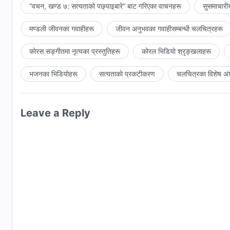
“वचन, खण्ड ७: सत्यताको पछ्याइबारे” बाट गरिएका वाचनहरू
सुसमाचारी
मण्डली जीवनका गवाहीहरू
जीवन अनुभवका गवाहीसम्‍बन्धी चलचित्रहरू
कोरस सङ्गीतमा नृत्यका प्रस्तुतिहरू
कोरल भिडियो श्रृङ्खलाहरू
भजनका भिडियोहरू
सत्यताको प्रकटीकरण
चलचित्रका विशेष अं
Leave a Reply