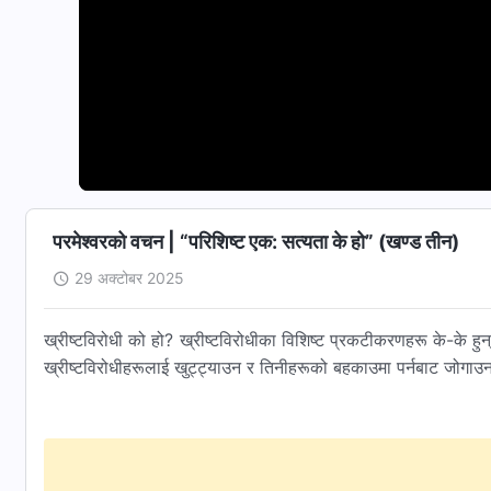
परमेश्‍वरको वचन | “परिशिष्ट एक: सत्यता के हो” (खण्ड तीन)
29 अक्टोबर 2025
ख्रीष्टविरोधी को हो? ख्रीष्टविरोधीका विशिष्ट प्रकटीकरणहरू के-के हुन
ख्रीष्टविरोधीहरूलाई खुट्ट्याउन र तिनीहरूको बहकाउमा पर्नबाट जोगाउन म