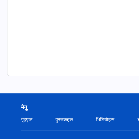
मेनु
गृहपृष्ठ
पुस्तकहरू
भिडियोहरू