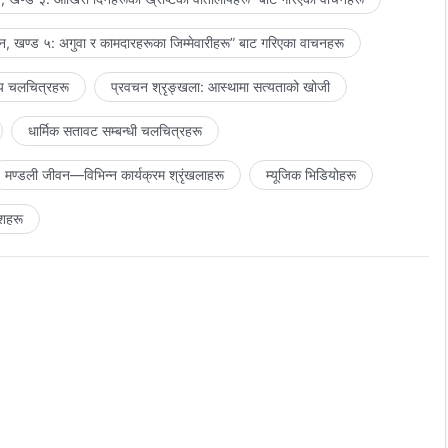
, खण्ड ५: अगुवा र कामदारहरूका जिम्‍मेवारीहरू” बाट गरिएका वाचनहरू
य चलचित्रहरू
प्रवचन श्रृङ्खला: आस्थामा सत्यताको खोजी
धार्मिक सतावट सम्‍बन्धी चलचित्रहरू
मण्डली जीवन—विभिन्‍न कार्यक्रम श्रृंखलाहरू
म्यूजिक भिडियोहरू
शहरू