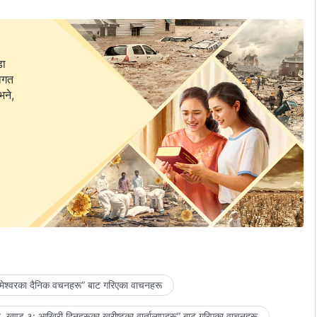
डा
वागत
भने,
मेश्‍वरका दैनिक वचनहरू” बाट गरिएका वाचनहरू
 खण्ड ३: आखिरी दिनहरूका ख्रीष्टका वार्तालापहरू” बाट गरिएका वाचनहरू