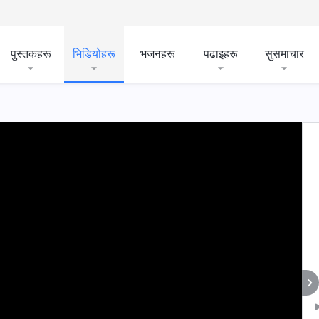
पुस्तकहरू
भिडियोहरू
भजनहरू
पढाइहरू
सुसमाचार