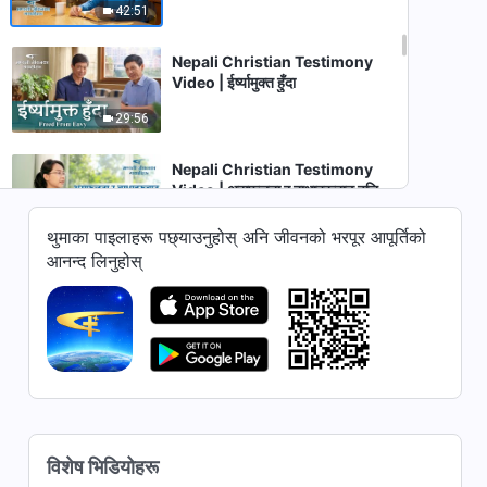
42:51
Nepali Christian Testimony
Video | ईर्ष्यामुक्त हुँदा
29:56
Nepali Christian Testimony
Video | असफलता र बाधाहरूबाट वृद्धि
हुँदै जानु
36:21
थुमाका पाइलाहरू पछ्याउनुहोस् अनि जीवनको भरपूर आपूर्तिको
आनन्द लिनुहोस्
Nepali Christian Testimony
Video | होसियार! ख्रीष्टविरोधीहरू
तपाईंकै वरिपरि छन्!
37:54
Nepali Christian Testimony
Video | सुसमाचार प्रचार गर्न कठिनाइ
हुँदा
40:57
विशेष भिडियोहरू