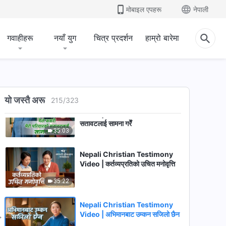
Nepali Christian Testimony
मोबाइल एपहरू
नेपाली
Video | मैले कसरी ख्रीष्टविरोधीको
रिपोर्ट गरेँ
54:36
गवाहीहरू
नयाँ युग
चित्र प्रदर्शन
हाम्रो बारेमा
Nepali Christian Testimony
Video | मैले मेरो सहकर्मीलाई तिरस्कार
गर्न छोडेको छु
29:41
यो जस्तै अरू
215
/
323
Nepali Christian Testimony
Video | मैले कसरी मेरो परिवारको
सतावटलाई सामना गरेँ
35:03
Nepali Christian Testimony
Video | कर्तव्यप्रतिको उचित मनोवृत्ति
35:22
Nepali Christian Testimony
Video | अभिमानबाट उम्‍कन सजिलो छैन