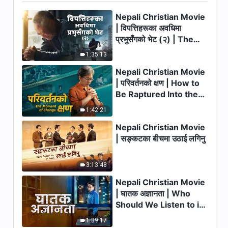
Nepali Christian Testimony
Video | “असल अगुवा” को चिन्तनमनन
Nepali Christian Movie
| विपत्तिहरूका अवधिमा
32:30
प्रभुसँगको भेट (२) | The
Calamities of the Last
Nepali Christian Testimony
1:35:13
Days Arrive. How Can
Video | धर्ममा सत्यता प्राप्त गर्न सकिँदैन
Nepali Christian Movie
We Enter the Kingdom
40:28
| परिवर्तनको क्षण | How to
of God?
Be Raptured Into the
Nepali Christian Testimony
Kingdom of Heaven
1:42:21
Video | के मुक्ति पाउन हैसियत
चाहिन्छ?
Nepali Christian Movie
35:59
| सङ्कटका बीचमा उठाई लगिनु
Nepali Christian Testimony
Video | निराकरणपछिको जागरूकता
3:13:48
Nepali Christian Movie
25:50
| घातक अज्ञानता | Who
Should We Listen to in
Nepali Christian Testimony
Video | मैले रेखदेखलाई स्वीकार
Welcoming the Lord's
1:39:17
नगर्नुको कारण
Return?