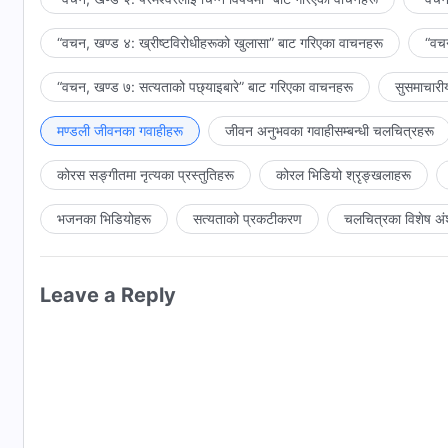
“वचन, खण्ड ४: ख्रीष्टविरोधीहरूको खुलासा” बाट गरिएका वाचनहरू
“वचन
“वचन, खण्ड ७: सत्यताको पछ्याइबारे” बाट गरिएका वाचनहरू
सुसमाचारी
मण्डली जीवनका गवाहीहरू
जीवन अनुभवका गवाहीसम्‍बन्धी चलचित्रहरू
कोरस सङ्गीतमा नृत्यका प्रस्तुतिहरू
कोरल भिडियो श्रृङ्खलाहरू
भजनका भिडियोहरू
सत्यताको प्रकटीकरण
चलचित्रका विशेष अं
Leave a Reply