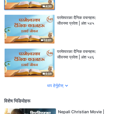
4:30
परमेश्‍वरका दैनिक वचनहरू:
जीवनमा प्रवेश | अंश ५४५
10:01
परमेश्‍वरका दैनिक वचनहरू:
जीवनमा प्रवेश | अंश ५४६
9:59
थप हेर्नुहोस्
विशेष भिडियोहरू
Nepali Christian Movie |