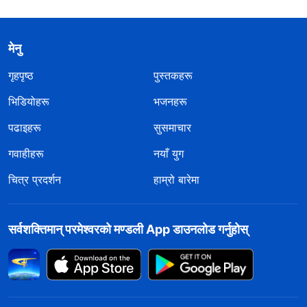
मेनु
गृहपृष्ठ
पुस्तकहरू
भिडियोहरू
भजनहरू
पढाइहरू
सुसमाचार
गवाहीहरू
नयाँ युग
चित्र प्रदर्शन
हाम्रो बारेमा
सर्वशक्तिमान्‌ परमेश्‍वरको मण्डली App डाउनलोड गर्नुहोस्