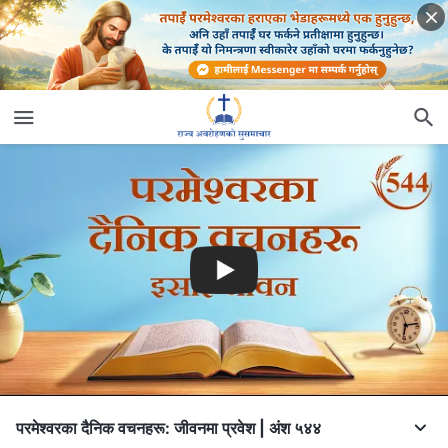
परमेश्‍वरका दैनिक वचनहरू: जीवनमा प्रवेश | अंश ५४४