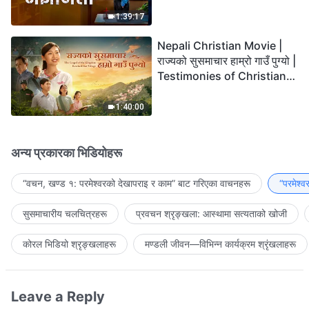
the Lord's Return?
1:39:17
Nepali Christian Movie |
राज्यको सुसमाचार हाम्रो गाउँ पुग्यो |
Testimonies of Christians
Welcoming the Lord's
Return
1:40:00
अन्य प्रकारका भिडियोहरू
“वचन, खण्ड १: परमेश्‍वरको देखापराइ र काम” बाट गरिएका वाचनहरू
“परमेश्
सुसमाचारीय चलचित्रहरू
प्रवचन श्रृङ्खला: आस्थामा सत्यताको खोजी
कोरल भिडियो श्रृङ्खलाहरू
मण्डली जीवन—विभिन्‍न कार्यक्रम श्रृंखलाहरू
Leave a Reply