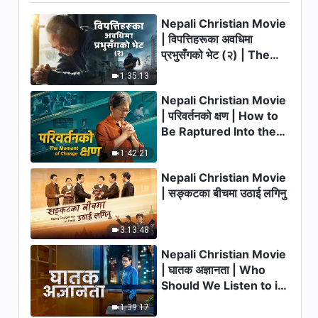
6:52
Nepali Christian Movie
परमेश्‍वरका दैनिक वचनहरू: जीवनमा
| विपत्तिहरूका अवधिमा
प्रवेश | अंश ५३५
प्रभुसँगको भेट (२) | The
Calamities of the Last
7:21
1:35:13
Days Arrive. How Can
Nepali Christian Movie
We Enter the Kingdom
परमेश्‍वरका दैनिक वचनहरू: जीवनमा
| परिवर्तनको क्षण | How to
of God?
प्रवेश | अंश ५३६
Be Raptured Into the
11:30
Kingdom of Heaven
1:42:21
Nepali Christian Movie
परमेश्‍वरका दैनिक वचनहरू: जीवनमा
प्रवेश | अंश ५३७
| सङ्कटका बीचमा उठाई लगिनु
23:04
3:13:48
परमेश्‍वरका दैनिक वचनहरू: जीवनमा
Nepali Christian Movie
प्रवेश | अंश ५३८
| घातक अज्ञानता | Who
Should We Listen to in
8:20
Welcoming the Lord's
1:39:17
Return?