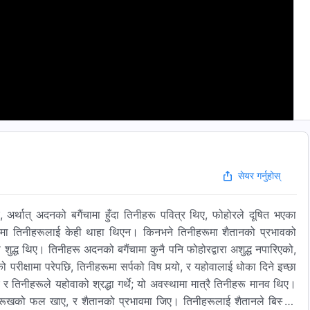
सेयर गर्नुहोस्
िए, अर्थात् अदनको बगैंचामा हुँदा तिनीहरू पवित्र थिए, फोहोरले दूषित भएका
ेमा तिनीहरूलाई केही थाहा थिएन। किनभने तिनीहरूमा शैतानको प्रभावको
शुद्ध थिए। तिनीहरू अदनको बगैंचामा कुनै पनि फोहोरद्वारा अशुद्ध नपारिएको,
परीक्षामा परेपछि, तिनीहरूमा सर्पको विष पर्‍यो, र यहोवालाई धोका दिने इच्‍छा
र तिनीहरूले यहोवाको श्रद्धा गर्थे; यो अवस्थामा मात्रै तिनीहरू मानव थिए।
े रूखको फल खाए, र शैतानको प्रभावमा जिए। तिनीहरूलाई शैतानले बिस्तारै