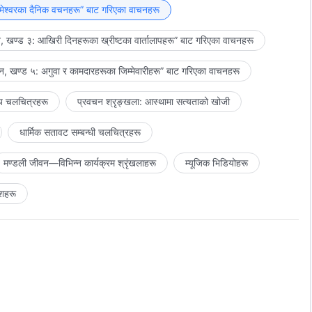
 आत्मा भएको जीवित प्राणी बनेको छैनस्। तैँले सजाय र न्यायको अनुभव गरेको भए
मेश्‍वरका दैनिक वचनहरू” बाट गरिएका वाचनहरू
झै पनि तेरो पुरानै व्यक्तित्व होस्, तँ अझै पनि शैतानको स्वामित्वमै छस्, र
 खण्ड ३: आखिरी दिनहरूका ख्रीष्टका वार्तालापहरू” बाट गरिएका वाचनहरू
 यस्ता मानिसहरूले मात्रै साँचो जीवन प्राप्त गरेका छन्।
, खण्ड ५: अगुवा र कामदारहरूका जिम्‍मेवारीहरू” बाट गरिएका वाचनहरू
य चलचित्रहरू
प्रवचन श्रृङ्खला: आस्थामा सत्यताको खोजी
धार्मिक सतावट सम्‍बन्धी चलचित्रहरू
मण्डली जीवन—विभिन्‍न कार्यक्रम श्रृंखलाहरू
म्यूजिक भिडियोहरू
शहरू