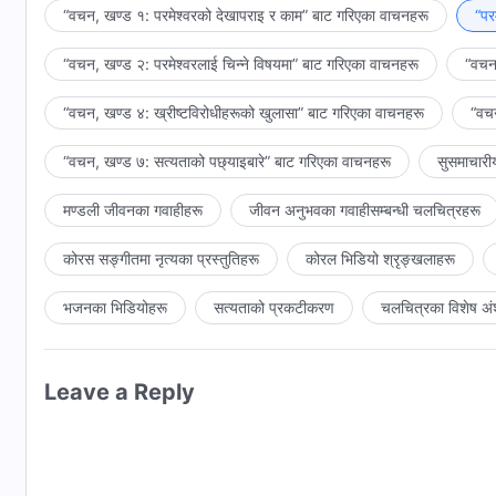
सम्‍भव भए पनि, तैँले थोरै मुक्तिबाहेक केही पनि प्राप्त गर्दैनस्, र तँ
“वचन, खण्ड १: परमेश्‍वरको देखापराइ र काम” बाट गरिएका वाचनहरू
“पर
पनि, यसको परिणामस्वरूप तेरो स्वभाव नवीकरण वा परिवर्तन भएको छैन; तँ अ
“वचन, खण्ड २: परमेश्‍वरलाई चिन्‍ने विषयमा” बाट गरिएका वाचनहरू
“वचन,
तँ शुद्ध पारिएको मानिस होइनस्। सिद्ध पारिएकाहरू मात्रै मूल्यवान् छन् र
“वचन, खण्ड ४: ख्रीष्टविरोधीहरूको खुलासा” बाट गरिएका वाचनहरू
“वचन
“वचन, खण्ड ७: सत्यताको पछ्याइबारे” बाट गरिएका वाचनहरू
सुसमाचारी
मण्डली जीवनका गवाहीहरू
जीवन अनुभवका गवाहीसम्‍बन्धी चलचित्रहरू
कोरस सङ्गीतमा नृत्यका प्रस्तुतिहरू
कोरल भिडियो श्रृङ्खलाहरू
भजनका भिडियोहरू
सत्यताको प्रकटीकरण
चलचित्रका विशेष अं
Leave a Reply