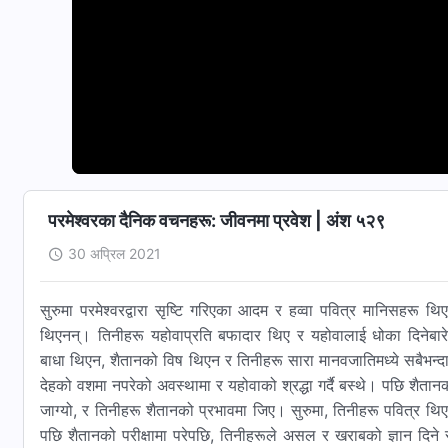
परमेश्‍वरका दैनिक वचनहरू: जीवनमा प्रवेश | अंश ५२९
30 अप्रिल 2021
सुरुमा परमेश्‍वरद्वारा सृष्टि गरिएका आदम र हव्‍वा पवित्र मानिसहरू थ
थिएनन्। तिनीहरू यहोवाप्रति बफादार थिए र यहोवालाई धोका दिनेबार
बाधा थिएन, शैतानको विष थिएन र तिनीहरू सारा मानवजातिमध्ये सबैभन्दा 
देहको वशमा नपरेको अवस्थामा र यहोवाको श्रद्धा गर्दै बस्थे। पछि शैतानको 
जाग्यो, र तिनीहरू शैतानको प्रभावमा जिए। सुरुमा, तिनीहरू पवित्र थिए 
पछि शैतानको परीक्षामा परेपछि, तिनीहरूले असल र खराबको ज्ञान दिन