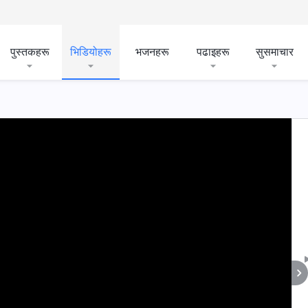
पुस्तकहरू
भिडियोहरू
भजनहरू
पढाइहरू
सुसमाचार