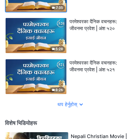
7:35
परमेश्‍वरका दैनिक वचनहरू:
जीवनमा प्रवेश | अंश ५२०
5:28
परमेश्‍वरका दैनिक वचनहरू:
जीवनमा प्रवेश | अंश ५२१
8:26
थप हेर्नुहोस्
विशेष भिडियोहरू
Nepali Christian Movie |