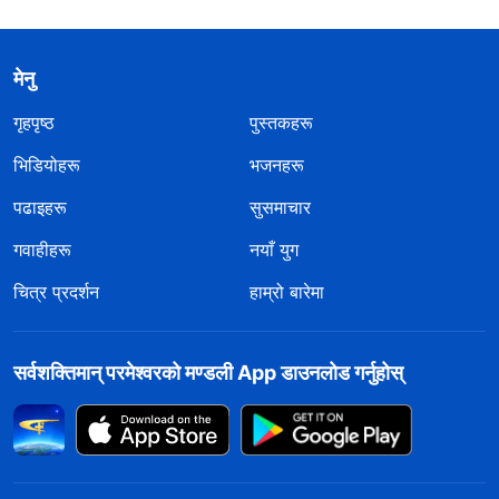
मेनु
गृहपृष्ठ
पुस्तकहरू
भिडियोहरू
भजनहरू
पढाइहरू
सुसमाचार
गवाहीहरू
नयाँ युग
चित्र प्रदर्शन
हाम्रो बारेमा
सर्वशक्तिमान्‌ परमेश्‍वरको मण्डली App डाउनलोड गर्नुहोस्