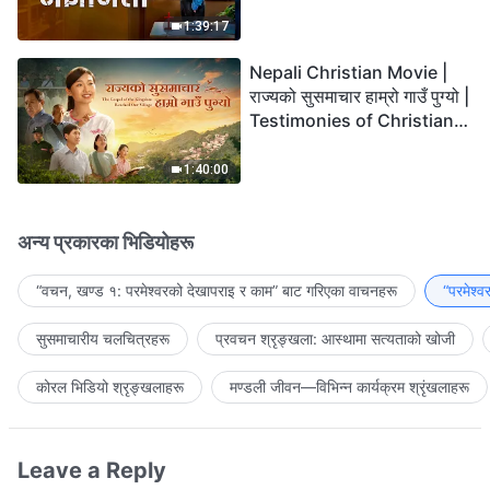
the Lord's Return?
1:39:17
Nepali Christian Movie |
राज्यको सुसमाचार हाम्रो गाउँ पुग्यो |
Testimonies of Christians
Welcoming the Lord's
Return
1:40:00
अन्य प्रकारका भिडियोहरू
“वचन, खण्ड १: परमेश्‍वरको देखापराइ र काम” बाट गरिएका वाचनहरू
“परमेश्
सुसमाचारीय चलचित्रहरू
प्रवचन श्रृङ्खला: आस्थामा सत्यताको खोजी
कोरल भिडियो श्रृङ्खलाहरू
मण्डली जीवन—विभिन्‍न कार्यक्रम श्रृंखलाहरू
Leave a Reply