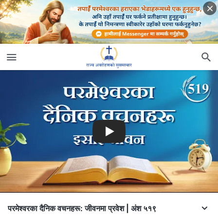
परमेश्‍वरका दैनिक वचनहरू: जीवनमा प्रवेश | अंश ५१९