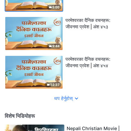
5:00
परमेश्‍वरका दैनिक वचनहरू:
जीवनमा प्रवेश | अंश ४५३
9:44
परमेश्‍वरका दैनिक वचनहरू:
जीवनमा प्रवेश | अंश ४५४
12:37
थप हेर्नुहोस्
विशेष भिडियोहरू
Nepali Christian Movie |