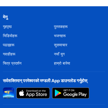
मेनु
गृहपृष्ठ
पुस्तकहरू
भिडियोहरू
भजनहरू
पढाइहरू
सुसमाचार
गवाहीहरू
नयाँ युग
चित्र प्रदर्शन
हाम्रो बारेमा
सर्वशक्तिमान्‌ परमेश्‍वरको मण्डली App डाउनलोड गर्नुहोस्