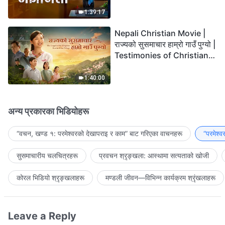
the Lord's Return?
1:39:17
Nepali Christian Movie |
राज्यको सुसमाचार हाम्रो गाउँ पुग्यो |
Testimonies of Christians
Welcoming the Lord's
Return
1:40:00
अन्य प्रकारका भिडियोहरू
“वचन, खण्ड १: परमेश्‍वरको देखापराइ र काम” बाट गरिएका वाचनहरू
“परमेश्
सुसमाचारीय चलचित्रहरू
प्रवचन श्रृङ्खला: आस्थामा सत्यताको खोजी
कोरल भिडियो श्रृङ्खलाहरू
मण्डली जीवन—विभिन्‍न कार्यक्रम श्रृंखलाहरू
Leave a Reply