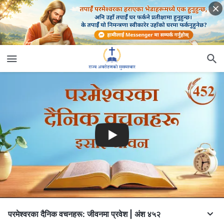
परमेश्‍वरका दैनिक वचनहरू: जीवनमा प्रवेश | अंश ४५२