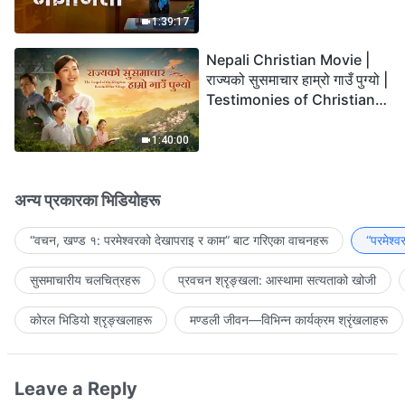
the Lord's Return?
1:39:17
Nepali Christian Movie |
राज्यको सुसमाचार हाम्रो गाउँ पुग्यो |
Testimonies of Christians
Welcoming the Lord's
Return
1:40:00
अन्य प्रकारका भिडियोहरू
“वचन, खण्ड १: परमेश्‍वरको देखापराइ र काम” बाट गरिएका वाचनहरू
“परमेश्
सुसमाचारीय चलचित्रहरू
प्रवचन श्रृङ्खला: आस्थामा सत्यताको खोजी
कोरल भिडियो श्रृङ्खलाहरू
मण्डली जीवन—विभिन्‍न कार्यक्रम श्रृंखलाहरू
Leave a Reply