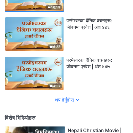
10:19
परमेश्‍वरका दैनिक वचनहरू:
जीवनमा प्रवेश | अंश ४४६
6:22
परमेश्‍वरका दैनिक वचनहरू:
जीवनमा प्रवेश | अंश ४४७
4:17
थप हेर्नुहोस्
विशेष भिडियोहरू
Nepali Christian Movie |