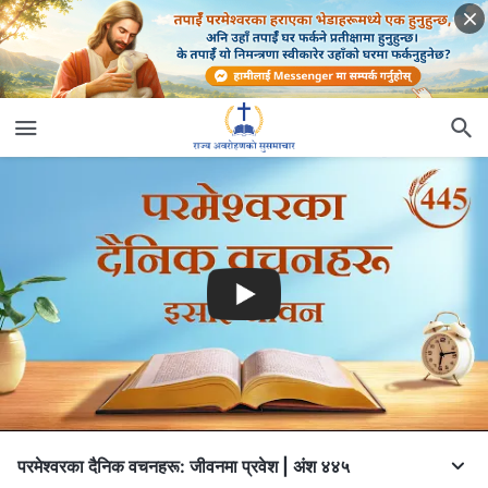
परमेश्‍वरका दैनिक वचनहरू: जीवनमा प्रवेश | अंश ४४५