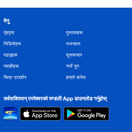
मेनु
गृहपृष्ठ
पुस्तकहरू
भिडियोहरू
भजनहरू
पढाइहरू
सुसमाचार
गवाहीहरू
नयाँ युग
चित्र प्रदर्शन
हाम्रो बारेमा
सर्वशक्तिमान्‌ परमेश्‍वरको मण्डली App डाउनलोड गर्नुहोस्