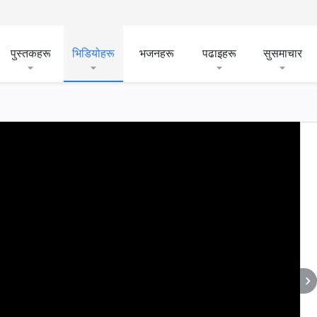
पुस्तकहरू
भिडियोहरू
भजनहरू
पढाइहरू
सुसमाचार