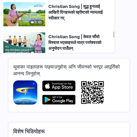
Christian Song | शुद्ध हुनलाई
आखिरी दिनहरूको ख्रीष्टको न्यायलाई
स्वीकार गर्
5:45
Christian Song | केवल साँचो
विश्‍वास भएकाहरूले मात्र परमेश्‍वरको
अनुमोदन पाउँछन्
3:33
थुमाका पाइलाहरू पछ्याउनुहोस् अनि जीवनको भरपूर आपूर्तिको
Christian Song | परमेश्‍वरको
आगमनका बारेमा कसैलाई पनि थाहा छैन
आनन्द लिनुहोस्
4:15
Christian Song | अन्त-समयको
ख्रीष्टको देखा पर्ने घटना र कामलाई कसरी
जान्ने
6:38
Christian Song | देहधारी परमेश्‍वर
विशेष भिडियोहरू
मानवीय र ईश्‍वरीय दुवै हुनुहुन्छ