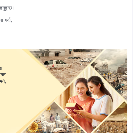
ाहनुहुन्छ।
ा गर्दा,
ा।
डा
वागत
भने,