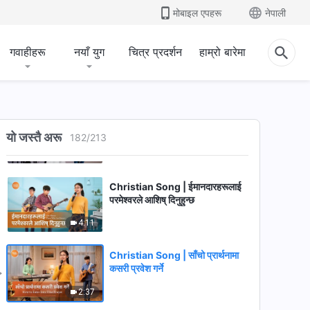
मोबाइल एपहरू
नेपाली
3:51
Christian Song | परमेश्‍वरको राज्य
गवाहीहरू
नयाँ युग
चित्र प्रदर्शन
हाम्रो बारेमा
पृथ्वीमा देखा परेको छ
6:04
Christian Praise Song | केवल
सृष्टिकर्ताले यस मानवजातिलाई
यो जस्तै अरू
182
/
213
टिठाउनुहुन्छ
4:35
Christian Song | ईमानदारहरूलाई
परमेश्‍वरले आशिष्‌ दिनुहुन्छ
4:11
Christian Song | साँचो प्रार्थनामा
कसरी प्रवेश गर्ने
2:37