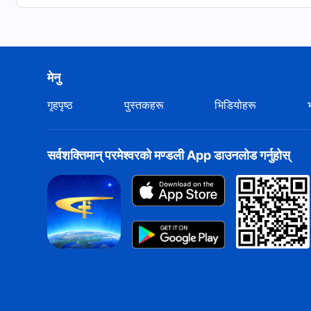
मेनु
गृहपृष्ठ
पुस्तकहरू
भिडियोहरू
सर्वशक्तिमान्‌ परमेश्‍वरको मण्डली App डाउनलोड गर्नुहोस्