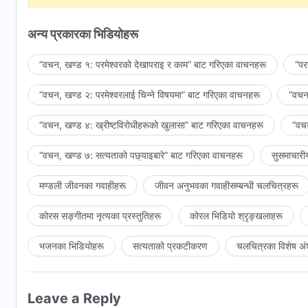
परमेश्‍वरलाई वास्तवमै प्रेम गर्ने व्यक्ति बन्न सक्छस्।
अन्य प्रकारका भिडियोहरू
“वचन, खण्ड १: परमेश्‍वरको देखापराइ र काम” बाट गरिएका वाचनहरू
“पर
“वचन, खण्ड २: परमेश्‍वरलाई चिन्‍ने विषयमा” बाट गरिएका वाचनहरू
“वचन,
“वचन, खण्ड ४: ख्रीष्टविरोधीहरूको खुलासा” बाट गरिएका वाचनहरू
“वचन
“वचन, खण्ड ७: सत्यताको पछ्याइबारे” बाट गरिएका वाचनहरू
सुसमाचारी
मण्डली जीवनका गवाहीहरू
जीवन अनुभवका गवाहीसम्‍बन्धी चलचित्रहरू
कोरस सङ्गीतमा नृत्यका प्रस्तुतिहरू
कोरल भिडियो श्रृङ्खलाहरू
भजनका भिडियोहरू
सत्यताको प्रकटीकरण
चलचित्रका विशेष अं
Leave a Reply