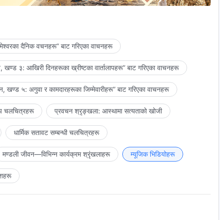
— “थुमालाई पछ्याउनुहोस् र नयाँ गीतहरू गाउनुहोस्” बाट
मेश्‍वरका दैनिक वचनहरू” बाट गरिएका वाचनहरू
 खण्ड ३: आखिरी दिनहरूका ख्रीष्टका वार्तालापहरू” बाट गरिएका वाचनहरू
, खण्ड ५: अगुवा र कामदारहरूका जिम्‍मेवारीहरू” बाट गरिएका वाचनहरू
य चलचित्रहरू
प्रवचन श्रृङ्खला: आस्थामा सत्यताको खोजी
धार्मिक सतावट सम्‍बन्धी चलचित्रहरू
मण्डली जीवन—विभिन्‍न कार्यक्रम श्रृंखलाहरू
म्यूजिक भिडियोहरू
शहरू