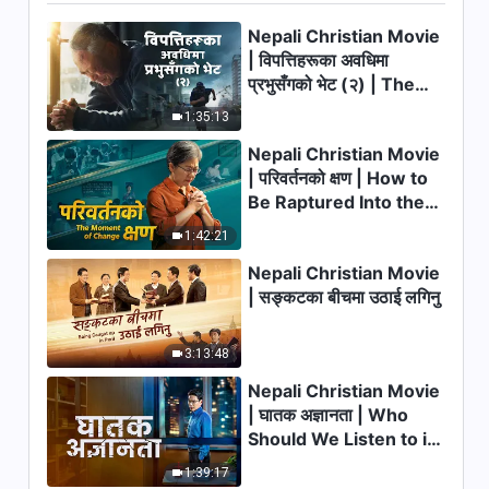
3:57
Nepali Christian Movie
| विपत्तिहरूका अवधिमा
Christian Song | परमेश्‍वरका
प्रभुसँगको भेट (२) | The
भेडाहरूले उहाँको आवाज सुन्छन्
Calamities of the Last
1:35:13
Days Arrive. How Can
5:45
Nepali Christian Movie
We Enter the Kingdom
| परिवर्तनको क्षण | How to
of God?
Christian Song | परमेश्‍वरको
Be Raptured Into the
पाइलाहरू कसरी खोजतलाश गर्ने
Kingdom of Heaven
1:42:21
5:06
Nepali Christian Movie
Christian Song | सबै थोक
| सङ्कटका बीचमा उठाई लगिनु
परमेश्‍वरका हातमा छन्
3:41
3:13:48
Nepali Christian Movie
| घातक अज्ञानता | Who
Should We Listen to in
Welcoming the Lord's
1:39:17
Return?