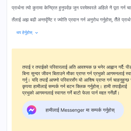
प्रार्थना त्यो कुरामा केन्द्रित हुनुपर्दछ जुन परमेश्‍वरले अहिले नै पूरा गर्न च
तँलाई अझ बढी अन्तर्दृष्टि र ज्योति प्रदान गर्न अनुरोध गर्नुहोस्, तैँले प्रार्थन
तैँले परमेश्‍वर सामु गरेको संकल्प सहित,
थप हेर्नुहोस्
तेरा वास्तविक स्थितिहरू र तेरा समस्याहरू उहाँको उपस्थितिमा लिएर ज
प्रार्थना भनेको प्रक्रियाको पालना गर्नु होइन;
तपाई र तपाईको परिवारलाई अति आवश्यक छ भनेर आह्वान गर्दै: पी
यो त इमान्दार हृदयले परमेश्‍वरको खोजी गर्नु हो।
बिना सुन्दर जीवन बिताउने मौका प्राप्त गर्न प्रभुको आगमनलाई स्
परमेश्‍वरले तेरो हृदयको सुरक्षा गर्नुभएको होस् भनेर अनुरोध गर्,
गर्नु। यदि तपाईं आफ्नो परिवारसँग यो आशिष प्राप्त गर्न चाहनुहुन्छ 
कृपया हामीलाई सम्पर्क गर्न बटन क्लिक गर्नुहोस्। हामी तपाईंलाई
ताकि तेरो हृदय उहाँसामु प्रायः शान्त हुन सकोस्;
प्रभुको आगमनलाई स्वागत गर्ने बाटो फेला पार्न मद्दत गर्नेछौं।
उहाँले तँलाई जुन वातावरणमा राख्नुभएको छ, त्यसमा तैँले आफैलाई चिन्छस्,
हामीलाई Messenger मा सम्पर्क गर्नुहोस्
आफैलाई तुच्छ ठान्छस्, र आफैलाई त्याग्छस्,
यसरी तँ परमेश्‍वरसँग सामान्य सम्बन्ध राख्न र