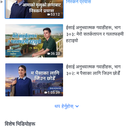
निस्कने प्रयास
53:12
ईसाई अनुभवात्मक गवाहीहरू, भाग
३०३: मेरो सतर्कतापन र गलतफहमी
हटाइयो
36:23
ईसाई अनुभवात्मक गवाहीहरू, भाग
३०२: म पैसाका लागि जिउन छोडेँ
1:05:39
थप हेर्नुहोस्
विशेष भिडियोहरू