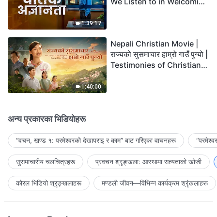
We Listen to in Welcoming
the Lord's Return?
1:39:17
Nepali Christian Movie |
राज्यको सुसमाचार हाम्रो गाउँ पुग्यो |
Testimonies of Christians
Welcoming the Lord's
Return
1:40:00
अन्य प्रकारका भिडियोहरू
“वचन, खण्ड १: परमेश्‍वरको देखापराइ र काम” बाट गरिएका वाचनहरू
“परमेश्
सुसमाचारीय चलचित्रहरू
प्रवचन श्रृङ्खला: आस्थामा सत्यताको खोजी
कोरल भिडियो श्रृङ्खलाहरू
मण्डली जीवन—विभिन्‍न कार्यक्रम श्रृंखलाहरू