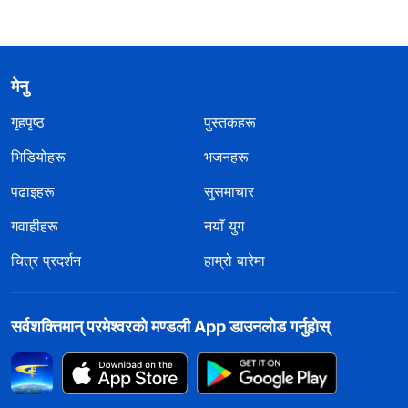
मेनु
गृहपृष्ठ
पुस्तकहरू
भिडियोहरू
भजनहरू
पढाइहरू
सुसमाचार
गवाहीहरू
नयाँ युग
चित्र प्रदर्शन
हाम्रो बारेमा
सर्वशक्तिमान्‌ परमेश्‍वरको मण्डली App डाउनलोड गर्नुहोस्