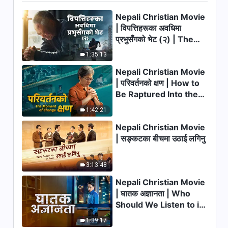
मनन
42:45
Nepali Christian Movie
| विपत्तिहरूका अवधिमा
Nepali Christian Testimony
प्रभुसँगको भेट (२) | The
Video | परमेश्‍वरबारे आफ्नो
Calamities of the Last
गलतबुझाइबाट म बल्‍ल मुक्त भएँ
1:35:13
Days Arrive. How Can
42:45
Nepali Christian Movie
We Enter the Kingdom
| परिवर्तनको क्षण | How to
of God?
Nepali Christian Testimony
Be Raptured Into the
Video | सुसमाचार प्रचारको
Kingdom of Heaven
अविस्मरणीय अनुभव
1:42:21
54:17
Nepali Christian Movie
Nepali Christian Testimony
| सङ्कटका बीचमा उठाई लगिनु
Video | सत्यता पछ्याउँदा म परिवर्तन
भएँ
30:12
3:13:48
Nepali Christian Movie
Nepali Christian Testimony
| घातक अज्ञानता | Who
Video | मेरो विगतको बदनामी
Should We Listen to in
49:47
Welcoming the Lord's
1:39:17
Return?