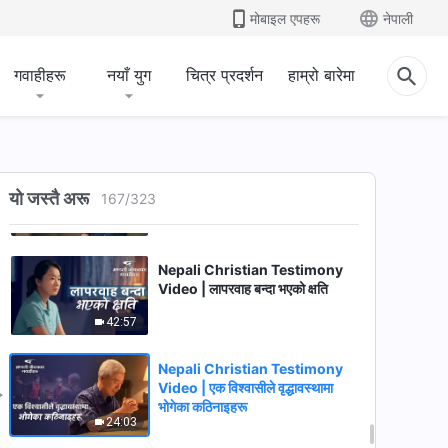
मोबाइल एपहरू
नेपाली
31:43
Nepali Christian Testimony
गवाहीहरू
नयाँ युग
चित्र प्रदर्शन
हाम्रो बारेमा
Video | म किन आफ्‍नो कर्तव्यमा सधैँ
अति सावधान हुन्छु?
46:49
Nepali Christian Testimony
Video | व्यक्तिलाई अन्धभक्ति गर्नुका
यो जस्तै अरू
167
/
323
परिणाम
34:57
Nepali Christian Testimony
Video | लापरवाह बन्दा भएको क्षति
42:57
Nepali Christian Testimony
Video | एक विश्‍वासीले वृद्धावस्थामा
भोगेका कठिनाइहरू
24:03