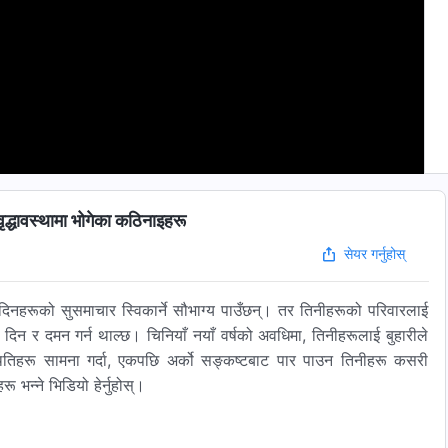
धावस्थामा भोगेका कठिनाइहरू
सेयर गर्नुहोस्
 दिनहरूको सुसमाचार स्विकार्ने सौभाग्य पाउँछन्। तर तिनीहरूको परिवारलाई
बाधा दिन र दमन गर्न थाल्छ। चिनियाँ नयाँ वर्षको अवधिमा, तिनीहरूलाई बुहारीले
तिहरू सामना गर्दा, एकपछि अर्को सङ्कष्टबाट पार पाउन तिनीहरू कसरी
ू भन्‍ने भिडियो हेर्नुहोस्।