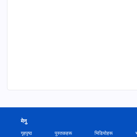
मेनु
गृहपृष्ठ
पुस्तकहरू
भिडियोहरू