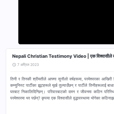
Nepali Christian Testimony Video | एक विश्‍वासीले वृद्
7 अप्रिल 2023
तिनी र तिनकी श्रीमतीले आफ्ना सुनौलो वर्षहरूमा, परमेश्‍वरका आखिरी
कम्युनिस्ट पार्टीका झूटहरूले मूर्ख तुल्याउँछन् र पार्टीले तिनीहरूलाई 
घरबाट निकालिदिन्छिन्। परिवारबाटको दमन र जीवनमा कठिन परिस्थि
परमेश्‍वरमा भर पर्छन्? कृपया एक विश्‍वासीले वृद्धावस्थामा भोगेका कठिनाइहर