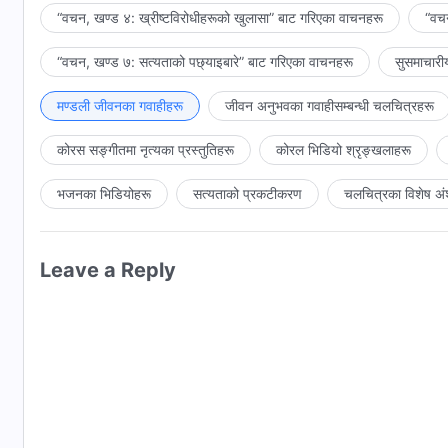
“वचन, खण्ड ४: ख्रीष्टविरोधीहरूको खुलासा” बाट गरिएका वाचनहरू
“वचन
“वचन, खण्ड ७: सत्यताको पछ्याइबारे” बाट गरिएका वाचनहरू
सुसमाचारी
मण्डली जीवनका गवाहीहरू
जीवन अनुभवका गवाहीसम्‍बन्धी चलचित्रहरू
कोरस सङ्गीतमा नृत्यका प्रस्तुतिहरू
कोरल भिडियो श्रृङ्खलाहरू
भजनका भिडियोहरू
सत्यताको प्रकटीकरण
चलचित्रका विशेष अं
Leave a Reply