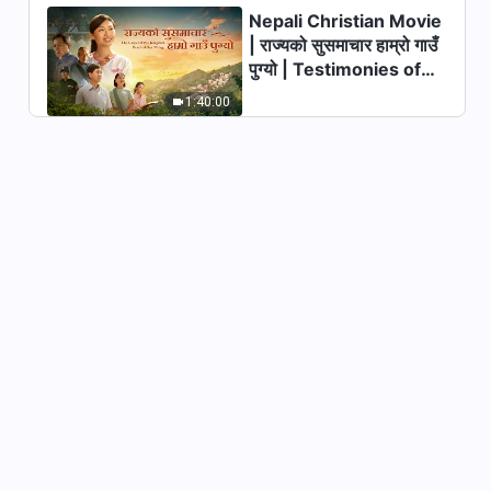
Nepali Christian Movie
Nepali Christian Testimony
Video | निराकरणपछिको परिवर्तन
| राज्यको सुसमाचार हाम्रो गाउँ
पुग्यो | Testimonies of
39:39
Christians Welcoming
1:40:00
the Lord's Return
Nepali Christian Testimony
Video | सुसमाचार सुनाउने सही
मानसिकता
41:52
Nepali Christian Testimony
Video | साँचो मार्ग स्विकार्दा यति धेरै
अवरोध किन हुन्छ?
27:54
Nepali Christian Testimony
Video | मेरो परिवारले मलाई परमेश्‍वरमा
विश्‍वास गर्नबाट रोक्‍न खोज्दा
35:12
Nepali Christian Testimony
Video | म झण्डै ख्रीष्टविरोधीको पक्षमा