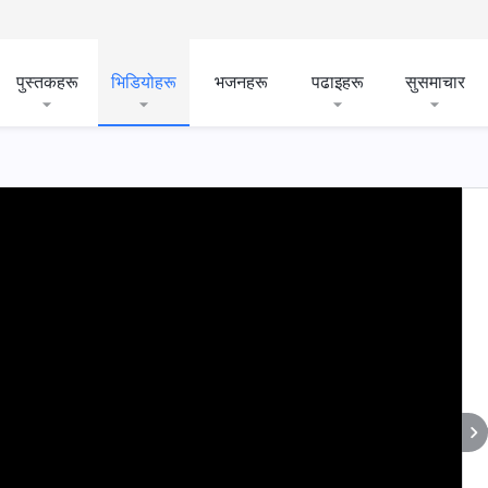
पुस्तकहरू
भिडियोहरू
भजनहरू
पढाइहरू
सुसमाचार