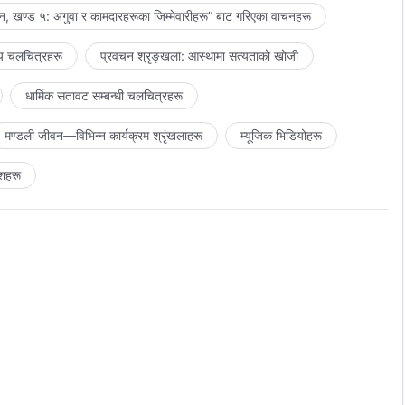
, खण्ड ५: अगुवा र कामदारहरूका जिम्‍मेवारीहरू” बाट गरिएका वाचनहरू
य चलचित्रहरू
प्रवचन श्रृङ्खला: आस्थामा सत्यताको खोजी
धार्मिक सतावट सम्‍बन्धी चलचित्रहरू
मण्डली जीवन—विभिन्‍न कार्यक्रम श्रृंखलाहरू
म्यूजिक भिडियोहरू
शहरू