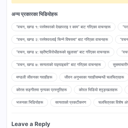
चाहे जे भए पनि, मैले तपाईलाई प्रेम गर्नैपर्छ
अन्य प्रकारका भिडियोहरू
र मैले तपाईलाई प्राप्त गर्नैपर्छ;
“वचन, खण्ड १: परमेश्‍वरको देखापराइ र काम” बाट गरिएका वाचनहरू
“पर
जबसम्म म तपाईलाई प्राप्त गर्दिनँ तबसम्म म विश्राम लिनेछैनँ।
“वचन, खण्ड २: परमेश्‍वरलाई चिन्‍ने विषयमा” बाट गरिएका वाचनहरू
“वचन,
मैले तपाईंलाई प्रेम गर्ने अठोट गरेको छु।
“वचन, खण्ड ४: ख्रीष्टविरोधीहरूको खुलासा” बाट गरिएका वाचनहरू
“वचन
सबै विषय, सबै कुरा—यो सबै तपाईंकै हातमा छ;
“वचन, खण्ड ७: सत्यताको पछ्याइबारे” बाट गरिएका वाचनहरू
सुसमाचारी
मेरो नियति तपाईंकै हातमा छ र मेरो यो जीवन तपाईंले आफ्नो हातमा राख्नुहु
मण्डली जीवनका गवाहीहरू
जीवन अनुभवका गवाहीसम्‍बन्धी चलचित्रहरू
अब, म तपाईंलाई प्रेम गर्न चाहन्छु,
कोरस सङ्गीतमा नृत्यका प्रस्तुतिहरू
कोरल भिडियो श्रृङ्खलाहरू
र तपाईंले आफूलाई प्रेम गर्ने अनुमति प्रदान गरे पनि या नगरे पनि,
शैतानले जसरी हस्तक्षेप गरे पनि,
भजनका भिडियोहरू
सत्यताको प्रकटीकरण
चलचित्रका विशेष अं
म तपाईंलाई प्रेम गर्न प्रतिबद्ध छु।
Leave a Reply
अब, म मेरो भविष्यका सम्भावनाहरूप्रति कुनै ध्यान दिन्न,