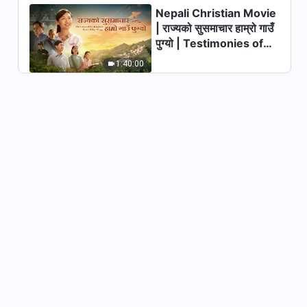
Nepali Christian Movie
Christian Song | परमेश्‍वरको देखा
पर्ने घटना सीमांकन गर्न आफ्ना कल्पनामा
| राज्यको सुसमाचार हाम्रो गाउँ
भर नपर्
पुग्यो | Testimonies of
3:15
Christians Welcoming
1:40:00
the Lord's Return
Christian Song | हामीलाई मुक्ति
दिने सर्वशक्तिमान्‌ परमेश्‍वर नै हुनुहुन्छ
4:32
Christian Song | तैँले परमेश्‍वरलाई
जति धेरै सन्तुष्ट पार्छस्, त्यति नै धेरै तँलाई
आशिष्‌ दिइन्छ
3:34
Christian Song | साँचो प्रार्थना
4:08
Christian Song | परमेश्‍वरले आफ्नो
महिमा पूर्वमा ल्याउनुभएको छ