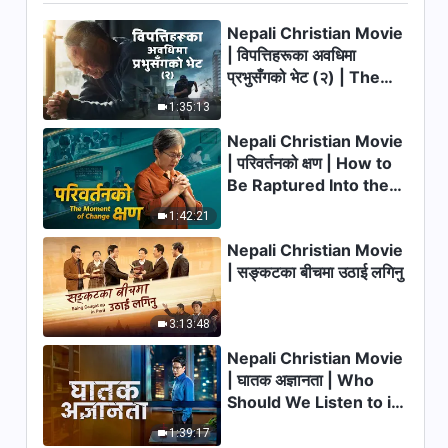
4:11
Nepali Christian Movie
| विपत्तिहरूका अवधिमा
Christian Song | सम्पूर्ण
प्रभुसँगको भेट (२) | The
मानवजातिले परमेश्‍वरको आराधना गर्नुपर्छ
Calamities of the Last
1:35:13
Days Arrive. How Can
4:32
Nepali Christian Movie
We Enter the Kingdom
| परिवर्तनको क्षण | How to
of God?
Christian Song | देहधारी परमेश्‍वरले
Be Raptured Into the
मानवजातिलाई बचाउन शान्तपूर्वक काम
Kingdom of Heaven
गर्नुहुन्छ
1:42:21
6:01
Nepali Christian Movie
Christian Song | शोधनबाट विश्‍वास
| सङ्कटका बीचमा उठाई लगिनु
आउँदछ
4:27
3:13:48
Nepali Christian Movie
Christian Praise Song |
| घातक अज्ञानता | Who
सर्वशक्तिमान्‌ परमेश्‍वर आउनुभएको छ, यो
Should We Listen to in
कति महान् कुरा!
3:35
Welcoming the Lord's
1:39:17
Return?