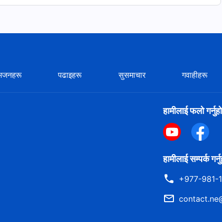
भजनहरू
पढाइहरू
सुसमाचार
गवाहीहरू
हामीलाई फलो गर्नुहो
हामीलाई सम्पर्क गर्न
+977-981-
contact.ne
— “थुमालाई पछ्याउनुहोस् र नयाँ गीतहरू गाउनुहोस्” बाट