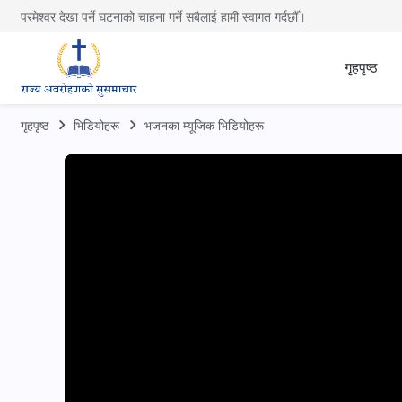
परमेश्वर देखा पर्ने घटनाको चाहना गर्ने सबैलाई हामी स्वागत गर्दछौँ।
गृहपृष्ठ
गृहपृष्ठ
भिडियोहरू
भजनका म्यूजिक भिडियोहरू