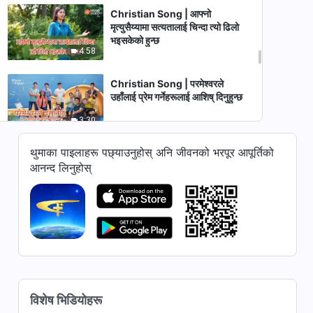
Christian Song | आफ्‍नो
मृत्युसैय्यामा सत्यतालाई चिन्‍दा त्यो ढिलो
भइसकेको हुन्छ
4:58
Christian Song | परमेश्‍वरले
उहाँलाई प्रेम गर्नेहरूलाई आशिष् दिनुहुन्छ
3:30
थुमाका पाइलाहरू पछ्याउनुहोस् अनि जीवनको भरपूर आपूर्तिको
Christian Praise Song |
मानवजातिप्रतिको परमेश्‍वरको प्रेम साँचो र
आनन्द लिनुहोस्
वास्तविक छ
4:05
Christian Song | जवानहरूले
पछ्याउनुपर्ने कुरा
4:25
Christian Song | केवल परमेश्‍वरले
विशेष भिडियोहरू
मात्र मानिसलाई धेरै प्रेम गर्नुहुन्छ