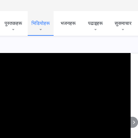
पुस्तकहरू
भिडियोहरू
भजनहरू
पढाइहरू
सुसमाचार