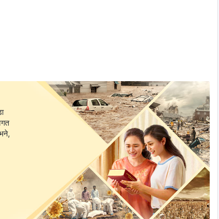
 त्याग गरूँ जुन नकारात्मक छ,
डा
र्पण गर्न सकूँ।
वागत
भने,