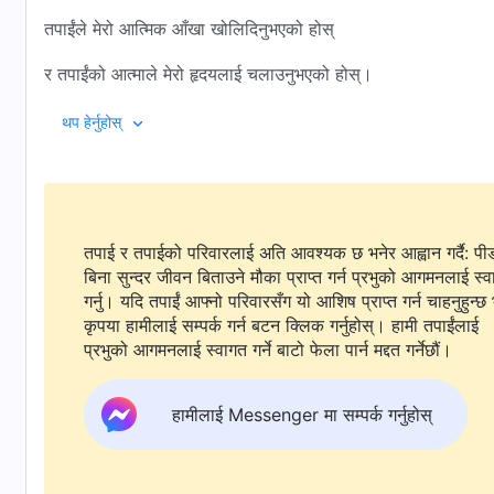
तपाईंले मेरो आत्मिक आँखा खोलिदिनुभएको होस्
र तपाईंको आत्माले मेरो हृदयलाई चलाउनुभएको होस्।
यसलाई यस्तो बनाइदिनुहोस् कि म तपाईंसमक्ष उपस्थित हुँदा त्यो सबै चीज
थप हेर्नुहोस्
म कुनै पनि व्यक्ति, विषय वा चीजद्वारा विवश हुन छोडूँ,
र मेरो हृदय पूर्ण रूपमा तपाईंको सामु नङ्ग्याउन सकूँ,
तपाई र तपाईको परिवारलाई अति आवश्यक छ भनेर आह्वान गर्दै: पी
अनि यसलाई यस्तो बनाइदिनुहोस् कि म मेरो सम्पूर्ण अस्तित्व तपाईं समक्ष अ
बिना सुन्दर जीवन बिताउने मौका प्राप्त गर्न प्रभुको आगमनलाई स्
तपाईंले मलाई जसरी जाँच्‍नुहुन्छ, जाँच्‍नुहोस्, म तयार छु।
गर्नु। यदि तपाईं आफ्नो परिवारसँग यो आशिष प्राप्त गर्न चाहनुहुन्छ 
कृपया हामीलाई सम्पर्क गर्न बटन क्लिक गर्नुहोस्। हामी तपाईंलाई
अब, म मेरो भविष्यका सम्भावनाहरूप्रति कुनै ध्यान दिन्न,
प्रभुको आगमनलाई स्वागत गर्ने बाटो फेला पार्न मद्दत गर्नेछौं।
न त म मृत्युको बन्धनमा नै छु।
हामीलाई Messenger मा सम्पर्क गर्नुहोस्
तपाईंलाई प्रेम गर्ने हृदयको साथमा,
म जीवनको मार्ग खोजी गर्न चाहन्छु।