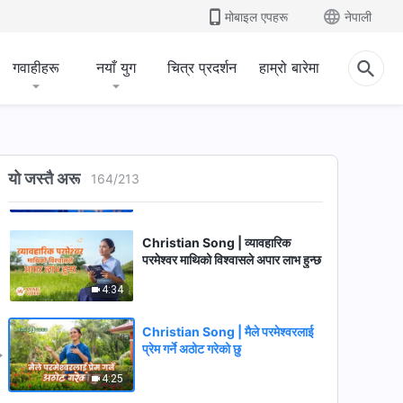
मोबाइल एपहरू
नेपाली
6:09
Christian Song | परमेश्‍वरलाई प्रेम
गवाहीहरू
नयाँ युग
चित्र प्रदर्शन
हाम्रो बारेमा
गर्नको लागि, उहाँको प्रेमिलोपन अनुभव
गर्नुपर्छ
4:06
Christian Song | सम्पूर्ण
मानवजातिले परमेश्‍वरको आराधना गर्नुपर्छ
यो जस्तै अरू
164
/
213
5:43
Christian Song | व्यावहारिक
परमेश्‍वर माथिको विश्‍वासले अपार लाभ हुन्छ
4:34
Christian Song | मैले परमेश्‍वरलाई
प्रेम गर्ने अठोट गरेको छु
4:25