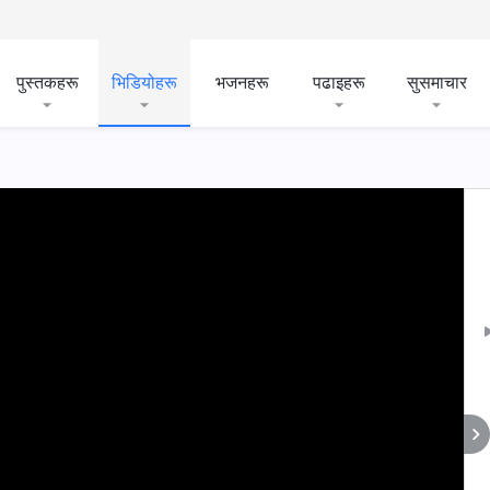
पुस्तकहरू
भिडियोहरू
भजनहरू
पढाइहरू
सुसमाचार