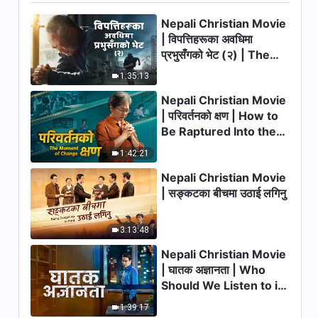
Nepali Christian Movie
10:51
| विपत्तिहरूका अवधिमा
प्रभुसँगको भेट (२) | The
परमेश्‍वरका दैनिक वचनहरू: गन्तव्य र
परिणामहरू | अंश ६१२
Calamities of the Last
1:35:13
Days Arrive. How Can
5:37
Nepali Christian Movie
We Enter the Kingdom
| परिवर्तनको क्षण | How to
of God?
Be Raptured Into the
Kingdom of Heaven
1:42:21
Nepali Christian Movie
| सङ्कटका बीचमा उठाई लगिनु
3:13:48
Nepali Christian Movie
| घातक अज्ञानता | Who
Should We Listen to in
Welcoming the Lord's
1:39:17
Return?