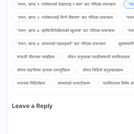
सत्यलाई घृणा गर्नेहरू हुन्। तिनीहरू शैतानको पक्षमा खडा हुन सक्नुले नै
“वचन, खण्ड १: परमेश्‍वरको देखापराइ र काम” बाट गरिएका वाचनहरू
“पर
जसले आफ्नो सारा जीवन शैतानका निम्ति लडाइँ गर्दै बिताउँछन्। के यी सबै 
“वचन, खण्ड २: परमेश्‍वरलाई चिन्‍ने विषयमा” बाट गरिएका वाचनहरू
“वचन,
व्यक्ति होस् भने तैंले सत्यको अभ्यास गर्नेहरूलाई किन सम्मान गर्दैनस्,
पछि लाग्छस्? यो कस्तो प्रकारको समस्या हो? तँसँग विवेक छ कि छैन त
“वचन, खण्ड ४: ख्रीष्टविरोधीहरूको खुलासा” बाट गरिएका वाचनहरू
“वचन
कुनै मतलब छैन। तेरा बल जति नै ठूलो भए पनि मलाई कुनै मतलब छैन, त
यदि तेरा शक्तिहरू महान् छन् भने पनि त्यो शैतानको सामर्थ्यको सहायता
“वचन, खण्ड ७: सत्यताको पछ्याइबारे” बाट गरिएका वाचनहरू
सुसमाचारी
अभ्यास नगर्नेहरू धेरै भएकोले गर्दा मात्र हो। यदि तँ निष्कासन गरिएको
हटाउने काम गर्ने समय हो। अहिले तँलाई निष्कासन गर्ने कुनै हतार छै
मण्डली जीवनका गवाहीहरू
जीवन अनुभवका गवाहीसम्‍बन्धी चलचित्रहरू
जसले सत्यको अभ्यास गर्दैन त्यसलाई हटाइनेछ!
कोरस सङ्गीतमा नृत्यका प्रस्तुतिहरू
कोरल भिडियो श्रृङ्खलाहरू
भजनका भिडियोहरू
सत्यताको प्रकटीकरण
चलचित्रका विशेष अं
Leave a Reply