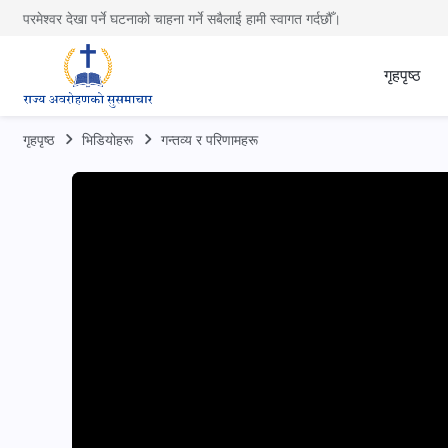
परमेश्वर देखा पर्ने घटनाको चाहना गर्ने सबैलाई हामी स्वागत गर्दछौँ।
गृहपृष्ठ
गृहपृष्ठ
भिडियोहरू
गन्तव्य र परिणामहरू