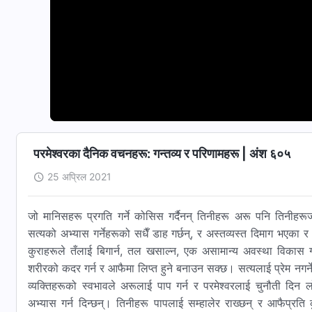
परमेश्‍वरका दैनिक वचनहरू: गन्तव्य र परिणामहरू | अंश ६०५
25 अप्रिल 2021
जो मानिसहरू प्रगति गर्ने कोसिस गर्दैनन् तिनीहरू अरू पनि तिनीहरूज
सत्यको अभ्यास गर्नेहरूको सधैँ डाह गर्छन्, र अस्तव्यस्त दिमाग भएका 
कुराहरूले तँलाई बिगार्न, तल खसाल्न, एक असामान्य अवस्था विकास गर
शरीरको कदर गर्न र आफैमा लिप्त हुने बनाउन सक्छ। सत्यलाई प्रेम नगर्ने र 
व्यक्तिहरूको स्वभावले अरूलाई पाप गर्न र परमेश्‍वरलाई चुनौती दिन 
अभ्यास गर्न दिन्छन्। तिनीहरू पापलाई सम्हालेर राख्छन् र आफैप्रति 