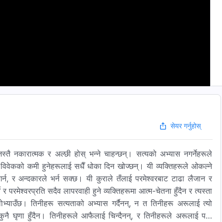
सेयर गर्नुहोस्
स्तै नकारात्मक र अल्छी होस् भन्ने चाहन्छन्। सत्यको अभ्यास नगर्नेहरूले
र विवेकको कमी हुनेहरूलाई सधैँ धोका दिन खोज्छन्। यी व्यक्तिहरूले ओकल्ने
्न, र अन्दकारले भर्न सक्छ। यी कुराले तँलाई परमेश्‍वरबाट टाढा लैजान र
परमेश्‍वरप्रति सदैव लापरवाही हुने व्यक्तिहरूमा आत्म-चेतना हुँदैन र त्यस्ता
लोभ्याउँछ। तिनीहरू सत्यताको अभ्यास गर्दैनन्, न त तिनीहरू अरूलाई त्यो
कुनै घृणा हुँदैन। तिनीहरूले आफैलाई चिन्दैनन्, र तिनीहरूले अरूलाई पनि