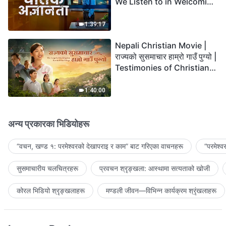
We Listen to in Welcoming
the Lord's Return?
1:39:17
Nepali Christian Movie |
राज्यको सुसमाचार हाम्रो गाउँ पुग्यो |
Testimonies of Christians
Welcoming the Lord's
Return
1:40:00
अन्य प्रकारका भिडियोहरू
“वचन, खण्ड १: परमेश्‍वरको देखापराइ र काम” बाट गरिएका वाचनहरू
“परमेश्
सुसमाचारीय चलचित्रहरू
प्रवचन श्रृङ्खला: आस्थामा सत्यताको खोजी
कोरल भिडियो श्रृङ्खलाहरू
मण्डली जीवन—विभिन्‍न कार्यक्रम श्रृंखलाहरू