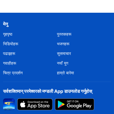
मेनु
गृहपृष्ठ
पुस्तकहरू
भिडियोहरू
भजनहरू
पढाइहरू
सुसमाचार
गवाहीहरू
नयाँ युग
चित्र प्रदर्शन
हाम्रो बारेमा
सर्वशक्तिमान्‌ परमेश्‍वरको मण्डली App डाउनलोड गर्नुहोस्