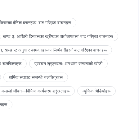
मेश्‍वरका दैनिक वचनहरू” बाट गरिएका वाचनहरू
 खण्ड ३: आखिरी दिनहरूका ख्रीष्टका वार्तालापहरू” बाट गरिएका वाचनहरू
, खण्ड ५: अगुवा र कामदारहरूका जिम्‍मेवारीहरू” बाट गरिएका वाचनहरू
य चलचित्रहरू
प्रवचन श्रृङ्खला: आस्थामा सत्यताको खोजी
धार्मिक सतावट सम्‍बन्धी चलचित्रहरू
मण्डली जीवन—विभिन्‍न कार्यक्रम श्रृंखलाहरू
म्यूजिक भिडियोहरू
शहरू