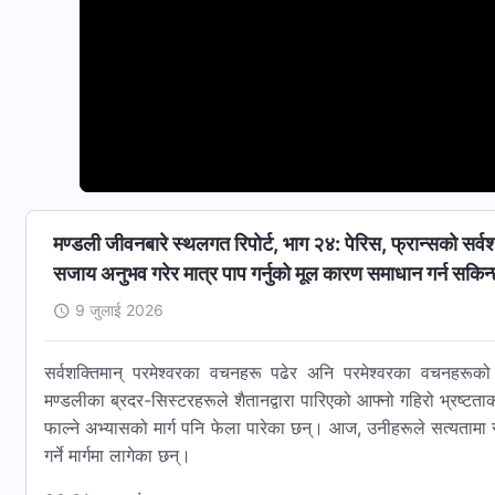
मण्डली जीवनबारे स्थलगत रिपोर्ट, भाग २४: पेरिस, फ्रान्सको सर्वश
सजाय अनुभव गरेर मात्र पाप गर्नुको मूल कारण समाधान गर्न सकिन
9 जुलाई 2026
सर्वशक्तिमान् परमेश्‍वरका वचनहरू पढेर अनि परमेश्‍वरका वचनहरूको 
मण्डलीका ब्रदर-सिस्टरहरूले शैतानद्वारा पारिएको आफ्नो गहिरो भ्रष्टताको
फाल्ने अभ्यासको मार्ग पनि फेला पारेका छन्। आज, उनीहरूले सत्यतामा स्
गर्ने मार्गमा लागेका छन्।