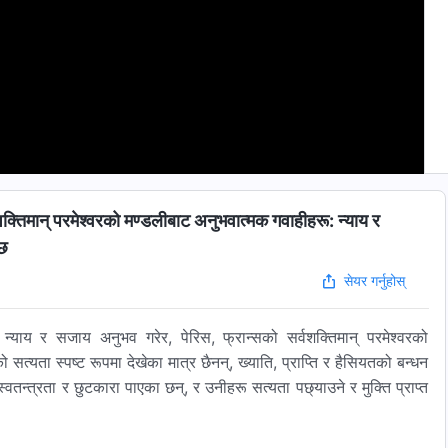
क्तिमान्‌ परमेश्‍वरको मण्डलीबाट अनुभवात्मक गवाहीहरू: न्याय र
्छ
सेयर गर्नुहोस्
न्याय र सजाय अनुभव गरेर, पेरिस, फ्रान्सको सर्वशक्तिमान् परमेश्‍वरको
 सत्यता स्पष्ट रूपमा देखेका मात्र छैनन्, ख्याति, प्राप्ति र हैसियतको बन्धन
वतन्त्रता र छुटकारा पाएका छन्, र उनीहरू सत्यता पछ्याउने र मुक्ति प्राप्त