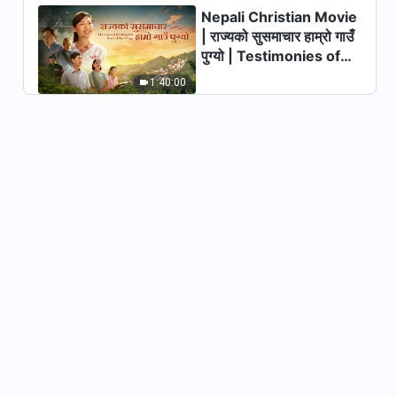
Nepali Christian Movie
मण्डली जीवनबारे स्थलगत रिपोर्ट, भाग
| राज्यको सुसमाचार हाम्रो गाउँ
१३: पूर्वी केन्याको एउटा मण्डलीबाट
पुग्यो | Testimonies of
अनुभवात्मक गवाहीहरू: पापबाट पखालिने
47:28
एउटा मार्ग छ
Christians Welcoming
1:40:00
the Lord's Return
मण्डली जीवनमा विशेष रिपोर्ट, भाग १२:
२०२६ को नयाँ वर्षको विविध कार्यक्रम
“स्तुतिका स्वरहरू”: अनुगमन प्रतिवेदन
59:08
(भाग २)
मण्डली जीवनमा विशेष रिपोर्ट, भाग ११:
२०२६ को नयाँ वर्षको विविध कार्यक्रम
“स्तुतिका स्वरहरू”: अनुगमन प्रतिवेदन
1:00:41
(भाग १)
मण्डली जीवनबारे स्थलगत रिपोर्ट, भाग
१०: क्यानाडामा रहेको मण्डलीबाट
अनुभवात्मक गवाहीहरू: परमेश्‍वरको न्याय
50:01
मुक्तिको ज्योति हो
मण्डली जीवनमा विशेष रिपोर्ट, भाग ९:
“स्तुतिका स्वरहरू” विविधतापूर्ण