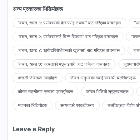
अन्य प्रकारका भिडियोहरू
“वचन, खण्ड १: परमेश्‍वरको देखापराइ र काम” बाट गरिएका वाचनहरू
“पर
“वचन, खण्ड २: परमेश्‍वरलाई चिन्‍ने विषयमा” बाट गरिएका वाचनहरू
“वचन,
“वचन, खण्ड ४: ख्रीष्टविरोधीहरूको खुलासा” बाट गरिएका वाचनहरू
“वचन
“वचन, खण्ड ७: सत्यताको पछ्याइबारे” बाट गरिएका वाचनहरू
सुसमाचारी
मण्डली जीवनका गवाहीहरू
जीवन अनुभवका गवाहीसम्‍बन्धी चलचित्रहरू
कोरस सङ्गीतमा नृत्यका प्रस्तुतिहरू
कोरल भिडियो श्रृङ्खलाहरू
भजनका भिडियोहरू
सत्यताको प्रकटीकरण
चलचित्रका विशेष अं
Leave a Reply