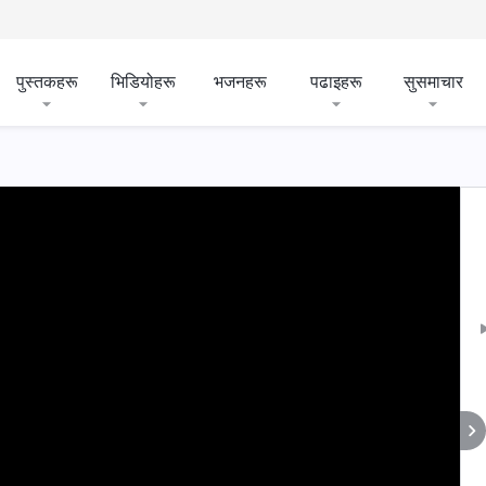
पुस्तकहरू
भिडियोहरू
भजनहरू
पढाइहरू
सुसमाचार