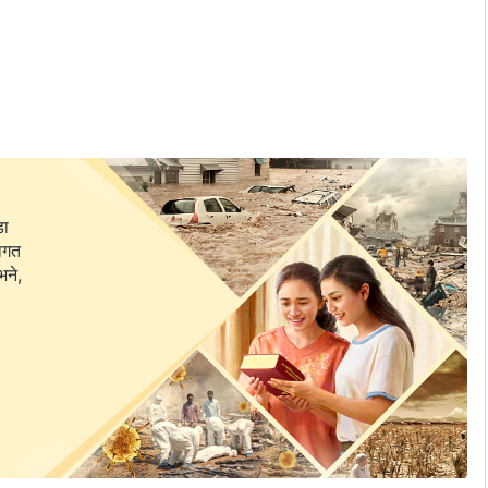
डा
यतबाट नियन्त्रित छैनँ
वागत
भने,
रिहिँड्ने व्यक्ति हुनु साँच्चै राम्रो हो?
िनेछैन”