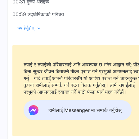
00:31 मुख्य अंशहरू
00:59 उद्घोषिकाको परिचय
04:17 भजन गाउँदै: “मीठो प्रेमको गीत”
थप हेर्नुहोस्
05:28 प्रार्थना
06:01 सर्वशक्तिमान्‌ परमेश्‍वरका वचनहरूको पढाइ र बुझाइको बाँडचुँड
तपाई र तपाईको परिवारलाई अति आवश्यक छ भनेर आह्वान गर्दै: पी
11:03 सिस्टर भ्लादिया आफ्नो अनुभवात्मक गवाही बाँड्नुहुन्छ: म अब हैसि
बिना सुन्दर जीवन बिताउने मौका प्राप्त गर्न प्रभुको आगमनलाई स्
34:10 परमेश्‍वरका वचनहरूको भजन गाउँदै: “युवाहरूले के पछ्याउनुपर्छ”
गर्नु। यदि तपाईं आफ्नो परिवारसँग यो आशिष प्राप्त गर्न चाहनुहुन्छ 
कृपया हामीलाई सम्पर्क गर्न बटन क्लिक गर्नुहोस्। हामी तपाईंलाई
35:35 ब्रदर क्लाउड आफ्नो अनुभवात्मक गवाही बाँड्नुहुन्छ: के मान्छे खुसी पा
प्रभुको आगमनलाई स्वागत गर्ने बाटो फेला पार्न मद्दत गर्नेछौं।
59:17 भजन गाउँदै: “सर्वशक्तिमान् परमेश्‍वरका लागि प्रशंसा कहिल्यै रोक
हामीलाई Messenger मा सम्पर्क गर्नुहोस्
01:00:30 कार्यक्रम प्रस्तोताका अन्तिम टिप्पणीहरू