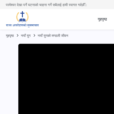
परमेश्वर देखा पर्ने घटनाको चाहना गर्ने सबैलाई हामी स्वागत गर्दछौँ।
गृहपृष्ठ
गृहपृष्ठ
नयाँ युग
नयाँ युगको मण्डली जीवन