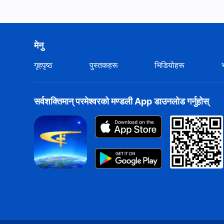
मेनु
गृहपृष्ठ
पुस्तकहरू
भिडियोहरू
सर्वशक्तिमान्‌ परमेश्‍वरको मण्डली App डाउनलोड गर्नुहोस्