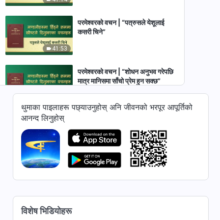
परमेश्‍वरको वचन | “पत्रुसले येशूलाई
कसरी चिने”
41:53
परमेश्‍वरको वचन | “शोधन अनुभव गरेपछि
मात्र मानिसमा साँचो प्रेम हुन सक्छ”
24:11
थुमाका पाइलाहरू पछ्याउनुहोस् अनि जीवनको भरपूर आपूर्तिको
आनन्द लिनुहोस्
परमेश्‍वरको वचन | “परमेश्‍वरलाई प्रेम
गर्नेहरू सदाको लागि उहाँको ज्योतिभित्र
जिउनेछन्‌‌”
46:24
परमेश्‍वरको वचन | “अभ्यासमा ध्यान
केन्द्रित गर्नेहरूलाई मात्र सिद्ध तुल्याउन
सकिन्छ”
35:08
विशेष भिडियोहरू
परमेश्‍वरको वचन | “पवित्र आत्माको काम