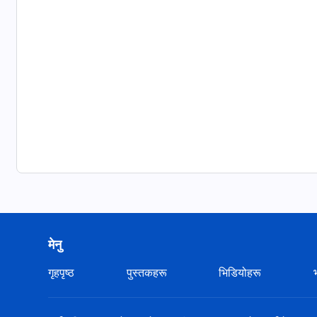
मेनु
गृहपृष्ठ
पुस्तकहरू
भिडियोहरू