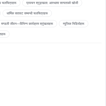
य चलचित्रहरू
प्रवचन श्रृङ्खला: आस्थामा सत्यताको खोजी
धार्मिक सतावट सम्‍बन्धी चलचित्रहरू
मण्डली जीवन—विभिन्‍न कार्यक्रम श्रृंखलाहरू
म्यूजिक भिडियोहरू
शहरू