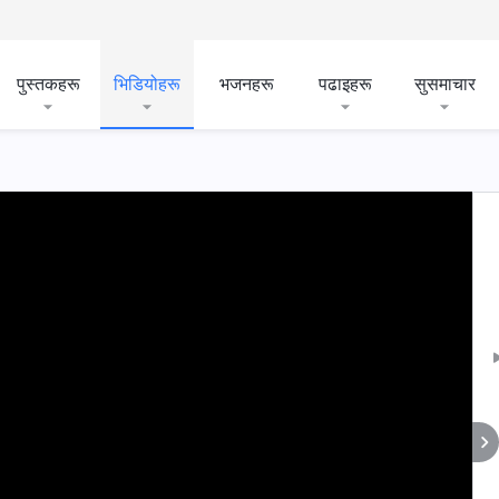
पुस्तकहरू
भिडियोहरू
भजनहरू
पढाइहरू
सुसमाचार