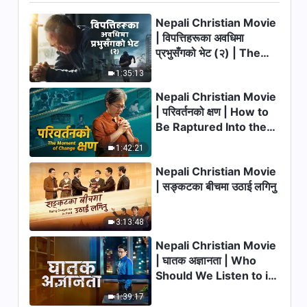
र शैतानको काम”
Nepali Christian Movie
29:32
| विपत्तिहरूका अवधिमा
प्रभुसँगको भेट (२) | The
परमेश्‍वरको वचन | “सत्यताको अभ्यास
Calamities of the Last
1:35:13
नगर्नेहरूलाई एउटा चेतावनी”
Days Arrive. How Can
Nepali Christian Movie
We Enter the Kingdom
25:37
| परिवर्तनको क्षण | How to
of God?
Be Raptured Into the
परमेश्‍वरको वचन | “तिमीले
Kingdom of Heaven
परमेश्‍वरप्रतिको आफ्नो भक्ति कायम
1:42:21
राख्नुपर्छ”
Nepali Christian Movie
43:53
| सङ्कटका बीचमा उठाई लगिनु
परमेश्‍वरको वचन | “के तँ जीवित भएको
व्यक्ति होस्?”
3:13:48
23:19
Nepali Christian Movie
| घातक अज्ञानता | Who
परमेश्‍वरको वचन | “अपरिवर्तित स्वभाव
Should We Listen to in
हुनु भनेको परमेश्‍वरसँगको शत्रुतामा हुनु
Welcoming the Lord's
हो”
1:39:17
Return?
29:10