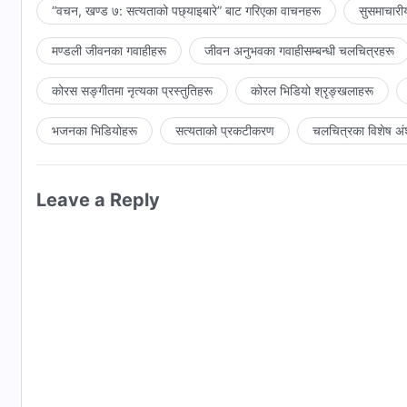
“वचन, खण्ड ७: सत्यताको पछ्याइबारे” बाट गरिएका वाचनहरू
सुसमाचारी
मण्डली जीवनका गवाहीहरू
जीवन अनुभवका गवाहीसम्‍बन्धी चलचित्रहरू
कोरस सङ्गीतमा नृत्यका प्रस्तुतिहरू
कोरल भिडियो श्रृङ्खलाहरू
भजनका भिडियोहरू
सत्यताको प्रकटीकरण
चलचित्रका विशेष अं
Leave a Reply