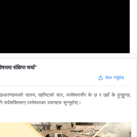
यमा संक्षिप्त चर्चा”
सेयर गर्नुहोस्
हधारणहरूको रहस्य, ख्रीष्टको सार, परमेश्‍वरसँग के छ र उहाँ के हुनुहुन्छ,
सर्वशक्तिमान्‌ परमेश्‍वरका वचनहरू सुन्‍नुहोस्।