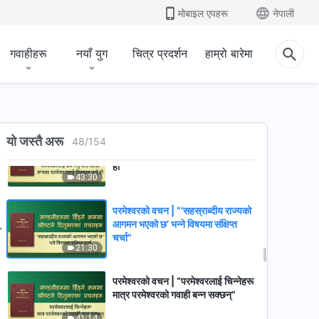
शोधनको प्रक्रियाबाट भएर जानैपर्छ”
मोबाइल एपहरू
नेपाली
(भाग दुई)
31:56
गवाहीहरू
नयाँ युग
चित्र प्रदर्शन
हाम्रो बारेमा
परमेश्‍वरको वचन | “कष्टपूर्ण परीक्षाहरू
अनुभव गरेपछि मात्र तैँले परमेश्‍वरको
प्रेमिलोपन जान्न सक्छस्”
30:10
परमेश्‍वरको वचन | “परमेश्‍वरलाई प्रेम गर्नु
यो जस्तै अरू
48
/
154
मात्रै साँचो रूपमा परमेश्‍वरलाई विश्‍वास गर्नु
हो”
43:30
परमेश्‍वरको वचन | “‘सहस्राब्दीय राज्यको
आगमन भएको छ’ भन्ने विषयमा संक्षिप्त
चर्चा”
21:30
परमेश्‍वरको वचन | “परमेश्‍वरलाई चिन्‍नेहरू
मात्र परमेश्‍वरको गवाही बन्‍न सक्छन्”
41:14