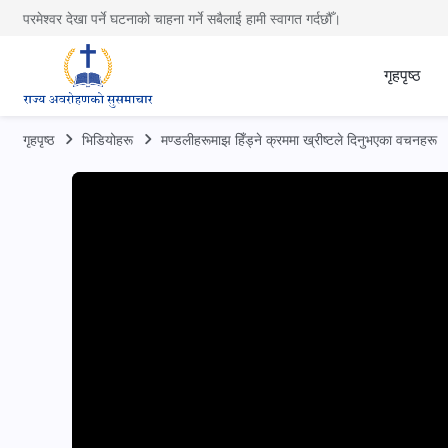
परमेश्वर देखा पर्ने घटनाको चाहना गर्ने सबैलाई हामी स्वागत गर्दछौँ।
गृहपृष्ठ
गृहपृष्ठ
भिडियोहरू
मण्डलीहरूमाझ हिँड्ने क्रममा ख्रीष्‍टले दिनुभएका वचनहरू