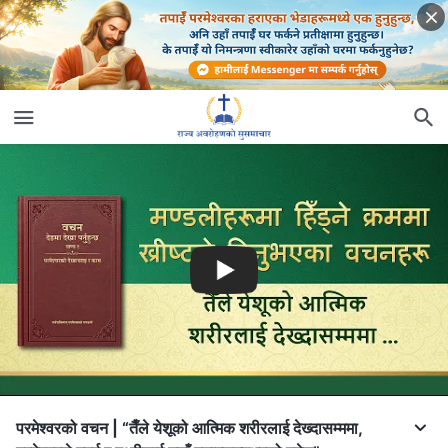
परमेश्‍वरको वचन | “तैँले येशूको आत्मिक शरीरलाई देख्दासम्ममा,