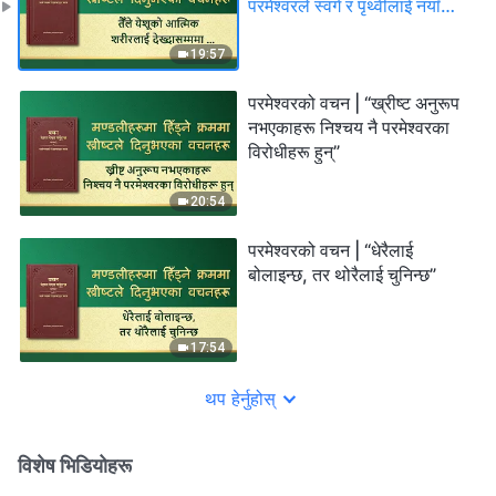
परमेश्‍वरले स्वर्ग र पृथ्वीलाई नयाँ
बनाइसक्‍नुभएको हुनेछ”
19:57
परमेश्‍वरको वचन | “ख्रीष्ट अनुरूप
नभएकाहरू निश्‍चय नै परमेश्‍वरका
विरोधीहरू हुन्”
20:54
परमेश्‍वरको वचन | “धेरैलाई
बोलाइन्छ, तर थोरैलाई चुनिन्छ”
17:54
थप हेर्नुहोस्
विशेष भिडियोहरू