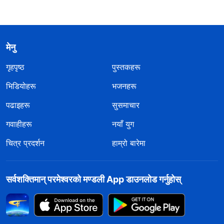
मेनु
गृहपृष्ठ
पुस्तकहरू
भिडियोहरू
भजनहरू
पढाइहरू
सुसमाचार
गवाहीहरू
नयाँ युग
चित्र प्रदर्शन
हाम्रो बारेमा
सर्वशक्तिमान्‌ परमेश्‍वरको मण्डली App डाउनलोड गर्नुहोस्