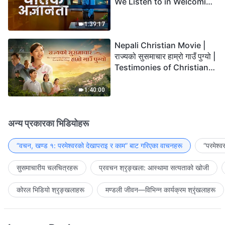
We Listen to in Welcoming
the Lord's Return?
1:39:17
Nepali Christian Movie |
राज्यको सुसमाचार हाम्रो गाउँ पुग्यो |
Testimonies of Christians
Welcoming the Lord's
Return
1:40:00
अन्य प्रकारका भिडियोहरू
“वचन, खण्ड १: परमेश्‍वरको देखापराइ र काम” बाट गरिएका वाचनहरू
“परमेश्
सुसमाचारीय चलचित्रहरू
प्रवचन श्रृङ्खला: आस्थामा सत्यताको खोजी
कोरल भिडियो श्रृङ्खलाहरू
मण्डली जीवन—विभिन्‍न कार्यक्रम श्रृंखलाहरू